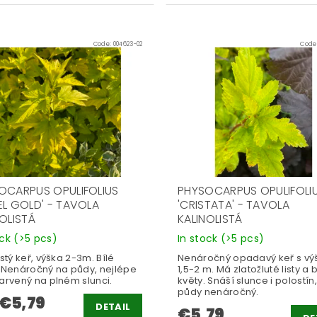
Code:
004623-02
Code
OCARPUS OPULIFOLIUS
PHYSOCARPUS OPULIFOLI
EL GOLD' - TAVOLA
'CRISTATA' - TAVOLA
NOLISTÁ
KALINOLISTÁ
ock
(>5 pcs)
In stock
(>5 pcs)
istý keř, výška 2-3m. Bílé
Nenáročný opadavý keř s vý
. Nenáročný na půdy, nejlépe
1,5-2 m. Má zlatožluté listy a b
arvený na plném slunci.
květy. Snáší slunce i polostín
půdy nenáročný.
€5,79
DETAIL
€5,79