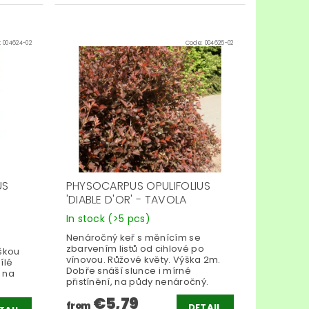
:
004624-02
Code:
004626-02
US
PHYSOCARPUS OPULIFOLIUS
'DIABLE D'OR' - TAVOLA
In stock
(>5 pcs)
Nenáročný keř s měnícím se
zbarvením listů od cihlové po
škou
vínovou. Růžové květy. Výška 2m.
ílé
Dobře snáší slunce i mírné
, na
přistínění, na půdy nenáročný.
€5,79
from
DETAIL