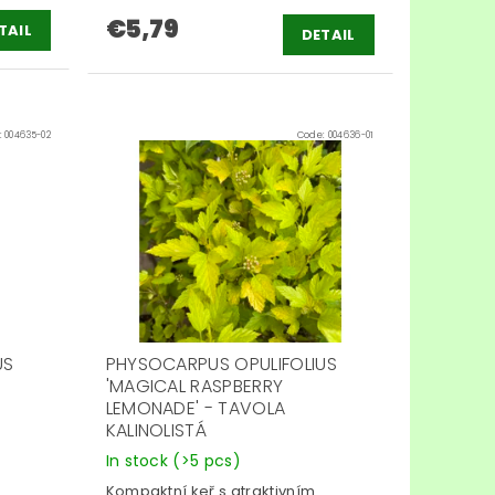
€5,79
TAIL
DETAIL
:
004635-02
Code:
004636-01
US
PHYSOCARPUS OPULIFOLIUS
'MAGICAL RASPBERRY
LEMONADE' - TAVOLA
KALINOLISTÁ
In stock
(>5 pcs)
Kompaktní keř s atraktivním