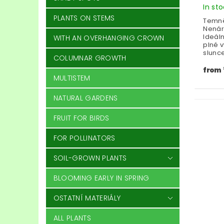
In st
PLANTS ON STEMS
Temně 
Nenár
Ideáln
WITH AN OVERHANGING CROWN
plné 
slunce
COLUMNAR GROWTH
from
MULTISTEM
NATURAL GARDENS
FRUIT FOR BIRDS
FOR POLLINATORS
SOIL-GROWN PLANTS
BLOOMING EARLY IN SPRING
OSTATNÍ MATERIÁLY
ALL PLANTS