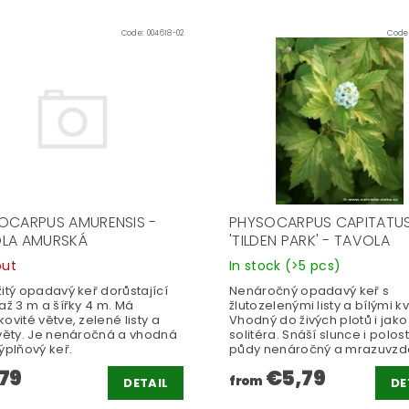
Code:
004618-02
Code
OCARPUS AMURENSIS -
PHYSOCARPUS CAPITATU
LA AMURSKÁ
'TILDEN PARK' - TAVOLA
out
In stock
(>5 pcs)
itý opadavý keř dorůstající
Nenáročný opadavý keř s
až 3 m a šířky 4 m. Má
žlutozelenými listy a bílými kv
ovité větve, zelené listy a
Vhodný do živých plotů i jako
květy. Je nenáročná a vhodná
solitéra. Snáší slunce i polost
ýplňový keř.
půdy nenáročný a mrazuvzd
79
€5,79
from
DETAIL
DE