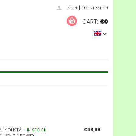
|
LOGIN
REGISTRATION
CART:
€0
€39,69
ALINOLISTÁ
–
IN STOCK
listy a růžovými...