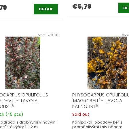
€5,79
79
DE
DETAIL
Code:
004633-02
Code
OCARPUS OPULIFOLIUS
PHYSOCARPUS OPULIFOLI
LE DEVIL' - TAVOLA
'MAGIC BALL' - TAVOLA
NOLISTÁ
KALINOLISTÁ
ock
(>5 pcs)
Sold out
 odrůda s drobnými vínovými
Kompaktní opadavý keř s
 Dorůstá výšky 1-1,2 m.
proměnlivými listy během