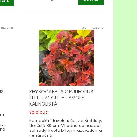
TAIL
:
004629-02
Code:
004632-02
US
PHYSOCARPUS OPULIFOLIUS
'LITTLE ANGEL' - TAVOLA
KALINOLISTÁ
Sold out
ní
Kompaktní tavola s červenými listy,
y..
dorůstá 80 cm. Vhodná do nádob i
 na
zahrady. Kvete bíle, mrazuvzdorná,
nenáročná.