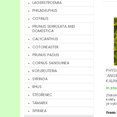
LAGERSTROEMIA
PHILADELPHUS
COTINUS
PRUNUS SERRULATA AND
DOMESTICA
CALYCANTHUS
COTONEASTER
PRUNUS PADUS
CORNUS SANGUINEA
PHYS
KOELREUTERIA
'ANG
SYRINGA
KALI
RHUS
In st
ŠTĚDŘENEC
Zlatol
květy
TAMARIX
je vyb
SPIRAEA
from