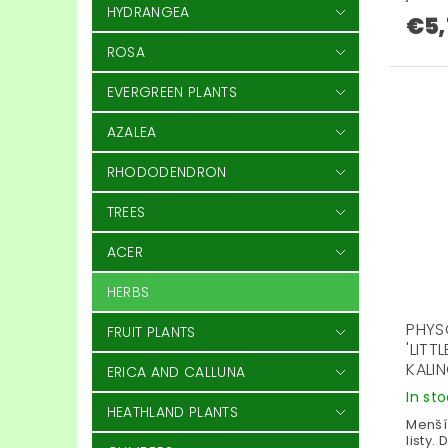
HYDRANGEA
€5,
ROSA
EVERGREEN PLANTS
AZALEA
RHODODENDRON
TREES
ACER
HERBS
PHYS
FRUIT PLANTS
'LITT
KALI
ERICA AND CALLUNA
In st
HEATHLAND PLANTS
Menší
listy.