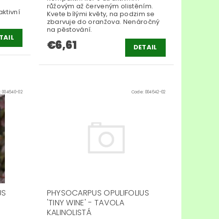
růžovým až červeným olistěním.
ktivní
Kvete bílými květy, na podzim se
zbarvuje do oranžova. Nenáročný
na pěstování.
TAIL
€6,61
DETAIL
:
004640-02
Code:
004642-02
US
PHYSOCARPUS OPULIFOLIUS
'TINY WINE' - TAVOLA
KALINOLISTÁ