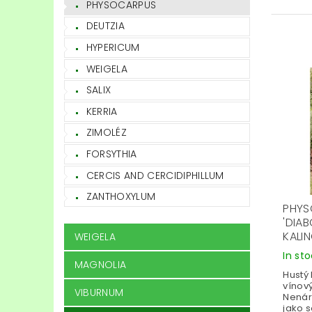
PHYSOCARPUS
DEUTZIA
HYPERICUM
WEIGELA
SALIX
KERRIA
ZIMOLÉZ
FORSYTHIA
CERCIS AND CERCIDIPHILLUM
ZANTHOXYLUM
PHYS
'DIA
KALI
WEIGELA
In st
MAGNOLIA
Hustý
vínový
VIBURNUM
Nenáro
jako s