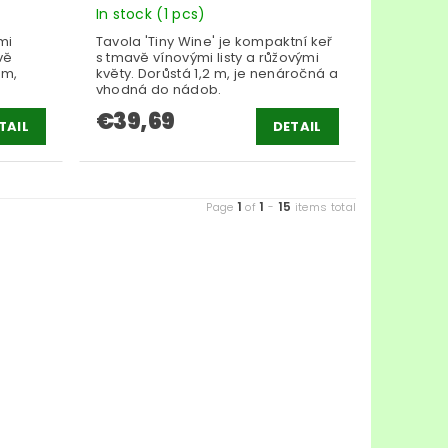
In stock
(1 pcs)
mi
Tavola 'Tiny Wine' je kompaktní keř
vě
s tmavě vínovými listy a růžovými
 m,
květy. Dorůstá 1,2 m, je nenáročná a
vhodná do nádob.
€39,69
TAIL
DETAIL
1
1
15
Page
of
-
items total