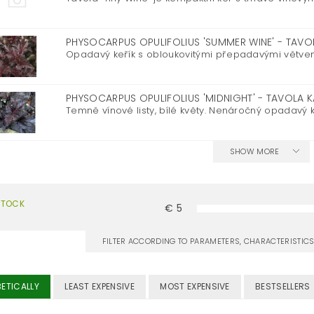
PHYSOCARPUS OPULIFOLIUS 'SUMMER WINE' - TAVO
Opadavý keřík s obloukovitými přepadavými větvem
PHYSOCARPUS OPULIFOLIUS 'MIDNIGHT' - TAVOLA K
Temně vínové listy, bílé květy. Nenáročný opadavý ke
SHOW MORE
STOCK
€
5
FILTER ACCORDING TO PARAMETERS, CHARACTERISTI
ETICALLY
LEAST EXPENSIVE
MOST EXPENSIVE
BESTSELLERS