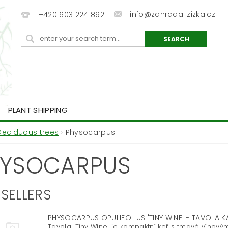
info@zahrada-zizka.cz
+420 603 224 892
PLANT SHIPPING
Deciduous trees
Physocarpus
YSOCARPUS
SELLERS
PHYSOCARPUS OPULIFOLIUS 'TINY WINE' - TAVOLA K
Tavola 'Tiny Wine' je kompaktní keř s tmavě vínovými 