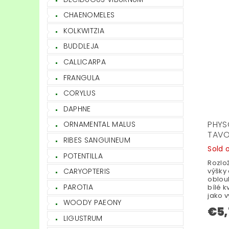
CHAENOMELES
KOLKWITZIA
BUDDLEJA
CALLICARPA
FRANGULA
CORYLUS
DAPHNE
PHYS
ORNAMENTAL MALUS
TAVO
RIBES SANGUINEUM
Sold 
POTENTILLA
Rozlož
výšky 
CARYOPTERIS
oblouk
PAROTIA
bílé 
jako v
WOODY PAEONY
€5,
LIGUSTRUM