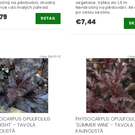
očný na pěstování, vhodný
vegetace. Výška do 1,5 m.
unce i do malých zahrad.
Nenáročný na pěstování. Atra
po celou sezónu.
79
DETAIL
€7,44
DE
Code:
004637-02
Code
OCARPUS OPULIFOLIUS
PHYSOCARPUS OPULIFOLI
NIGHT' - TAVOLA
'SUMMER WINE' - TAVOLA
NOLISTÁ
KALINOLISTÁ