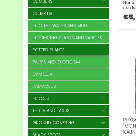
CLIMBERS
Nenár
na sl
CLEMATIS
€5,
INTO THE WATER AND MUD
INTERESTING PLANTS AND RARITIES
POTTED PLANTS
PALMS AND EXOTICISM
CAMELLIA
HAMAMELIS
HEDGES
THUJA AND TAXUS
PHYS
GROUND COVERING
'MID
KALI
SHADY SPOTS