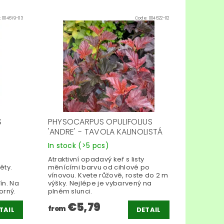
:
004619-03
Code:
004622-02
S
PHYSOCARPUS OPULIFOLIUS
'ANDRE' - TAVOLA KALINOLISTÁ
In stock
(>5 pcs)
Atraktivní opadavý keř s listy
ěty.
měnícími barvu od cihlové po
vínovou. Kvete růžově, roste do 2 m
ín. Na
výšky. Nejlépe je vybarvený na
orný.
plném slunci.
€5,79
from
TAIL
DETAIL