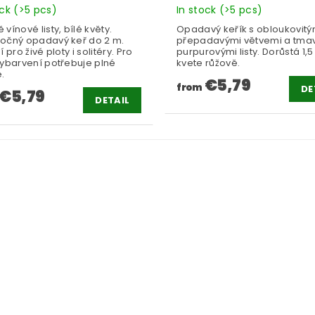
ock
(>5 pcs)
In stock
(>5 pcs)
vínové listy, bílé květy.
Opadavý keřík s obloukovitý
očný opadavý keř do 2 m.
přepadavými větvemi a tma
í pro živé ploty i solitéry. Pro
purpurovými listy. Dorůstá 1,5
vybarvení potřebuje plné
kvete růžově.
.
€5,79
from
DE
€5,79
DETAIL