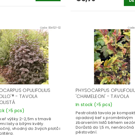
DE
Code:
004627-02
Code
OCARPUS OPULIFOLIUS
PHYSOCARPUS OPULIFOLI
BOLLO'® - TAVOLA
'CHAMELEON' - TAVOLA
NOLISTÁ
In stock
(>5 pcs)
ock
(>5 pcs)
Pestrolistá tavola je kompakt
opadavý keř s proměnlivým
 keř výšky 2-2,5m s tmavě
zbarvením listů během sezón
mi listy a bílými květy.
Dorůstá do 1,5 m, nenáročná
čný, vhodný do živých plotů i
pěstování.
olitéra.