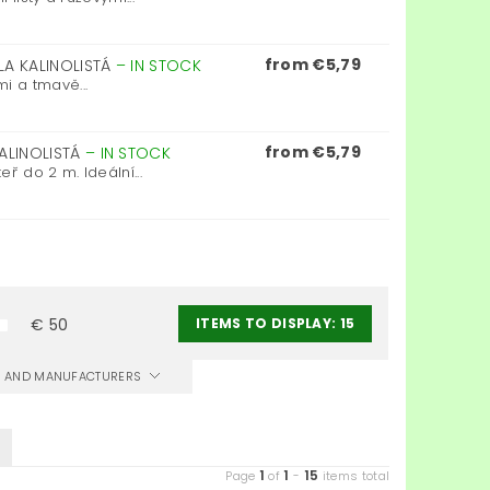
from €5,79
LA KALINOLISTÁ
–
IN STOCK
i a tmavě...
from €5,79
ALINOLISTÁ
–
IN STOCK
ř do 2 m. Ideální...
ITEMS TO DISPLAY:
15
€
50
CS AND MANUFACTURERS
1
1
15
Page
of
-
items total