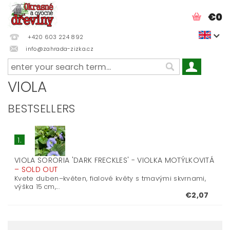
€0
+420 603 224 892
info@zahrada-zizka.cz
VIOLA
BESTSELLERS
1.
VIOLA SORORIA 'DARK FRECKLES' - VIOLKA MOTÝLKOVITÁ
–
SOLD OUT
Kvete duben–květen, fialové květy s tmavými skvrnami,
výška 15 cm,...
€2,07