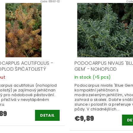
Code:
005157-02
Cod
CARPUS ACUTIFOLIUS -
PODOCARPUS NIVALIS 'BL
PLOD ŠPIČATOLISTÝ
GEM' - NOHOPLOD
out
In stock
(>5 pcs)
arpus acutifolius (nohoplod
Podocarpus nivalis 'Blue Gem
olistý) je zajímavý jehličnan
kompaktní jehličnan s
ý pro nádobové pěstování.
modrozeleným jehličím, vho
 přežívá v nevytápěném
zahrad a skalek. Dobře snáš
ku.
slunce i polostín a preferuje 
půdy. V chladnějších...
89
DETAIL
€9,89
DE