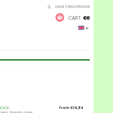
|
LOGIN
REGISTRATION
CART:
€0
from €14,84
STOCK
cemi. Pomalu roste...