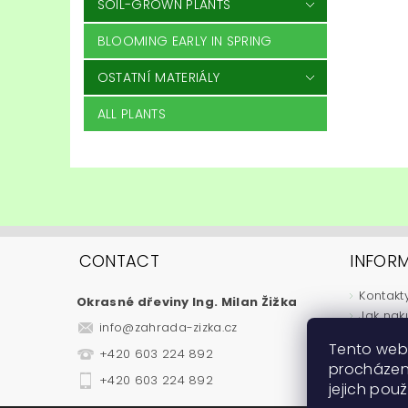
SOIL-GROWN PLANTS
BLOOMING EARLY IN SPRING
OSTATNÍ MATERIÁLY
ALL PLANTS
CONTACT
INFOR
Kontakt
Okrasné dřeviny Ing. Milan Žižka
Jak nak
info
@
zahrada-zizka.cz
Obchod
Tento web
+420 603 224 892
Podmínk
procházen
Fytosan
+420 603 224 892
jejich pou
Návody