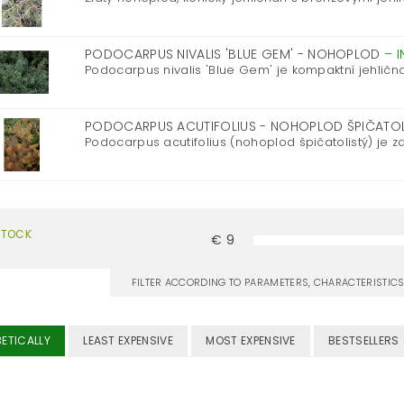
PODOCARPUS NIVALIS 'BLUE GEM' - NOHOPLOD
–
I
Podocarpus nivalis 'Blue Gem' je kompaktní jehličn
PODOCARPUS ACUTIFOLIUS - NOHOPLOD ŠPIČATO
Podocarpus acutifolius (nohoplod špičatolistý) je zaj
STOCK
€
9
FILTER ACCORDING TO PARAMETERS, CHARACTERISTI
ETICALLY
LEAST EXPENSIVE
MOST EXPENSIVE
BESTSELLERS