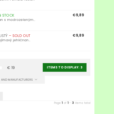
€9,89
N STOCK
an s modrozeleným...
€9,89
LISTÝ
–
SOLD OUT
ímavý jehličnan...
ITEMS TO DISPLAY:
3
€
19
CS AND MANUFACTURERS
1
1
3
Page
of
-
items total