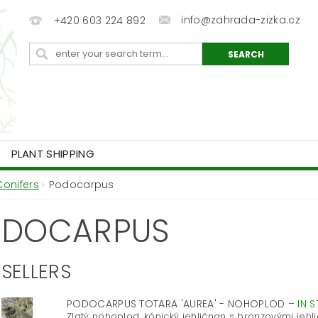
info@zahrada-zizka.cz
+420 603 224 892
PLANT SHIPPING
Conifers
Podocarpus
ODOCARPUS
SELLERS
PODOCARPUS TOTARA 'AUREA' - NOHOPLOD
–
IN 
Zlatý nohoplod, kónický jehličnan s bronzovými jehli