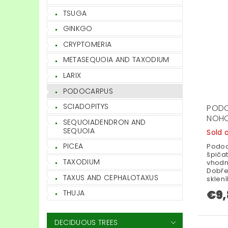
TSUGA
GINKGO
CRYPTOMERIA
METASEQUOIA AND TAXODIUM
LARIX
PODOCARPUS
SCIADOPITYS
PODO
NOHO
SEQUOIADENDRON AND
SEQUOIA
Sold 
PICEA
Podoc
špičat
TAXODIUM
vhodn
Dobře
TAXUS AND CEPHALOTAXUS
sklení
€9,
THUJA
DECIDUOUS TREES