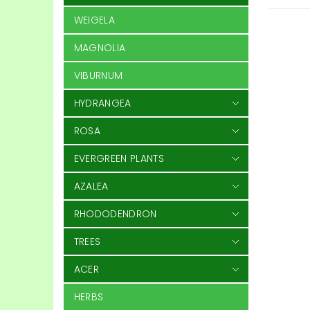
WEIGELA
MAGNOLIA
VIBURNUM
HYDRANGEA
ROSA
EVERGREEN PLANTS
AZALEA
RHODODENDRON
TREES
ACER
HERBS