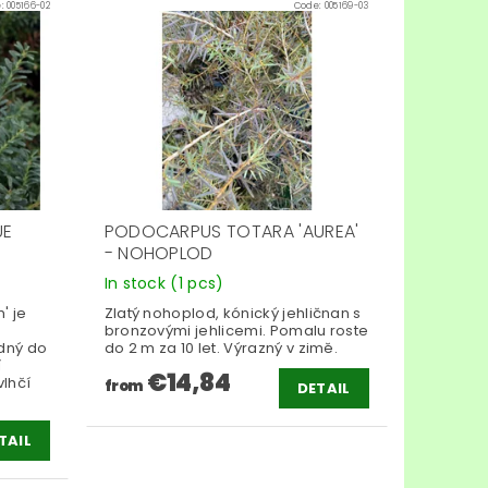
e:
005166-02
Code:
005169-03
UE
PODOCARPUS TOTARA 'AUREA'
- NOHOPLOD
In stock
(1 pcs)
' je
Zlatý nohoplod, kónický jehličnan s
bronzovými jehlicemi. Pomalu roste
dný do
do 2 m za 10 let. Výrazný v zimě.
í
€14,84
vlhčí
from
DETAIL
TAIL