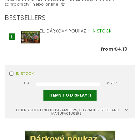
zahradnictví, nebo online! 🌸
BESTSELLERS
EL. DÁRKOVÝ POUKAZ
–
IN STOCK
1.
from €4,13
IN STOCK
€
4
€
207
ITEMS TO DISPLAY:
1
FILTER ACCORDING TO PARAMETERS, CHARACTERISTICS AND
MANUFACTURERS