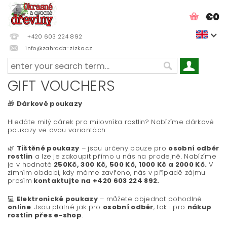
€0
+420 603 224 892
info@zahrada-zizka.cz
GIFT VOUCHERS
🎁
Dárkové poukazy
Hledáte milý dárek pro milovníka rostlin? Nabízíme dárkové
poukazy ve dvou variantách:
🌿
Tištěné poukazy
– jsou určeny pouze pro
osobní odběr
rostlin
a lze je zakoupit přímo u nás na prodejně. Nabízíme
je v hodnotě
250Kč, 300 Kč, 500 Kč, 1000 Kč a 2000 Kč.
V
zimním období, kdy máme zavřeno, nás v případě zájmu
prosím
kontaktujte na +420 603 224 892.
💻
Elektronické poukazy
– můžete objednat pohodlně
online
. Jsou platné jak pro
osobní odběr
, tak i pro
nákup
rostlin přes e-shop
.