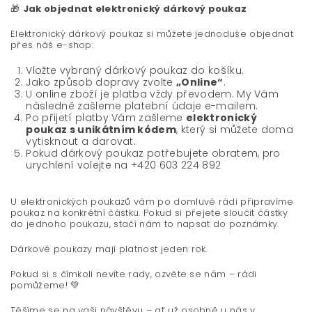
🎁
Jak objednat elektronický dárkový poukaz
Elektronický dárkový poukaz si můžete jednoduše objednat
přes náš e-shop:
Vložte vybraný dárkový poukaz do košíku.
Jako způsob dopravy zvolte
„Online“
.
U online zboží je platba vždy převodem. My Vám
následně zašleme platební údaje e-mailem.
Po přijetí platby Vám zašleme
elektronický
poukaz s unikátním kódem
, který si můžete doma
vytisknout a darovat.
Pokud dárkový poukaz potřebujete obratem, pro
urychlení volejte na +420 603 224 892
U elektronických poukazů vám po domluvě rádi připravíme
poukaz na konkrétní částku. Pokud si přejete sloučit částky
do jednoho poukazu, stačí nám to napsat do poznámky.
Dárkové poukazy mají platnost jeden rok.
Pokud si s čímkoli nevíte rady, ozvěte se nám – rádi
pomůžeme! 💚
Těšíme se na vaši návštěvu – ať už osobně u nás v