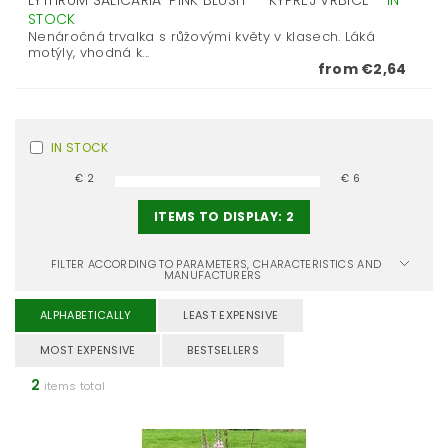
LYTHRUM SALICARIA 'PINK BLUSH ' - KYPREJ VRBICE
–
IN
STOCK
Nenáročná trvalka s růžovými květy v klasech. Láká
motýly, vhodná k...
from €2,64
IN STOCK
€
2
€
6
ITEMS TO DISPLAY:
2
FILTER ACCORDING TO PARAMETERS, CHARACTERISTICS AND
MANUFACTURERS
ALPHABETICALLY
LEAST EXPENSIVE
MOST EXPENSIVE
BESTSELLERS
2
items total