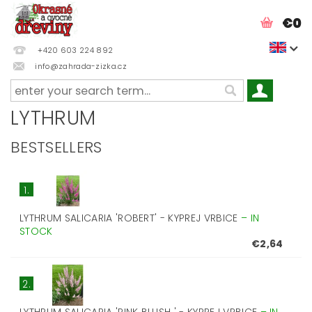
€0
+420 603 224 892
info@zahrada-zizka.cz
LYTHRUM
BESTSELLERS
1.
LYTHRUM SALICARIA 'ROBERT' - KYPREJ VRBICE
–
IN
STOCK
€2,64
2.