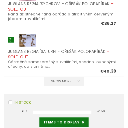
JUGLANS REGIA 'SYCHROV' - OŘEŠÁK POLOPAPÍRÁK
–
SOLD OUT
Raná až středně raná odrůda s atraktivním červeným
jádrem a kvalitními...
€36,27
3.
JUGLANS REGIA 'SATURN' - OŘEŠÁK POLOPAPÍRÁK
–
SOLD OUT
Částečně samosprašný s kvalitními, snadno loupanými
ořechy, do slunného...
€40,39
SHOW MORE
IN STOCK
€
7
€
50
ITEMS TO DISPLAY:
6