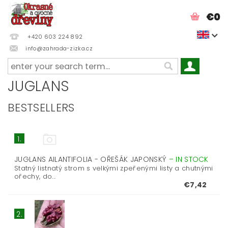
€0
+420 603 224 892
info@zahrada-zizka.cz
JUGLANS
BESTSELLERS
1.
JUGLANS AILANTIFOLIA - OŘEŠÁK JAPONSKÝ
–
IN STOCK
Statný listnatý strom s velkými zpeřenými listy a chutnými
ořechy, do...
€7,42
2.