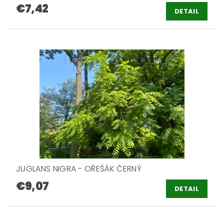
€7,42
DETAIL
JUGLANS NIGRA - OŘEŠÁK ČERNÝ
€9,07
DETAIL