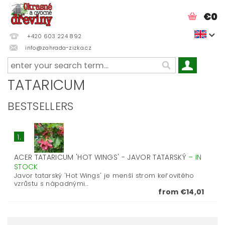
€0
+420 603 224 892
info@zahrada-zizka.cz
TATARICUM
BESTSELLERS
1.
ACER TATARICUM 'HOT WINGS' - JAVOR TATARSKÝ
–
IN
STOCK
Javor tatarský 'Hot Wings' je menší strom keřovitého
vzrůstu s nápadnými...
from €14,01