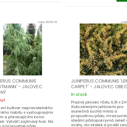
Code:
003615-02
Cod
PERUS COMMUNIS
JUNIPERUS COMMUNIS 'L
STMANN' - JALOVEC
CARPET' - JALOVEC OBE
CNÝ
In stock
out
Plazivý jalovec růstu 0,15 x 2m
žlutozelenými jehlicemi pro
ivní kultivar nepravidelného
slunečná suchá místa a
ného habitu s vystoupavými
propustnou půdu, mrazuvzdo
i a převisajícími konci
ideální půdopokryvná zeleň
ek. Vytváří zajímavý tvar. Na
svahy, do skalek a podél ces
e a propustné půdy.