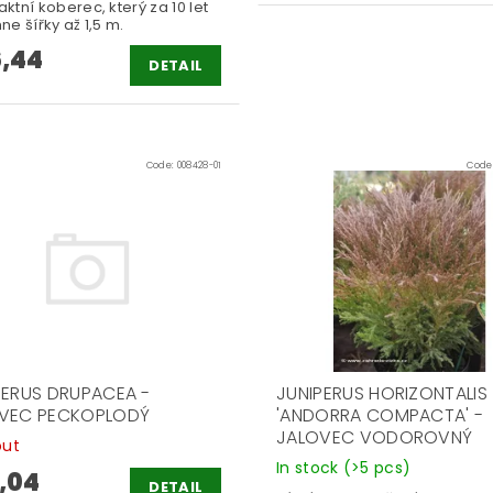
tní koberec, který za 10 let
e šířky až 1,5 m.
,44
DETAIL
Code:
008428-01
Code
PERUS DRUPACEA -
JUNIPERUS HORIZONTALIS
VEC PECKOPLODÝ
'ANDORRA COMPACTA' -
JALOVEC VODOROVNÝ
out
In stock
(>5 pcs)
,04
DETAIL