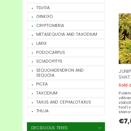
TSUGA
GINKGO
CRYPTOMERIA
METASEQUOIA AND TAXODIUM
LARIX
PODOCARPUS
SCIADOPITYS
SEQUOIADENDRON AND
JUNI
SEQUOIA
SHAT
PICEA
Sold 
TAXODIUM
Poléh
větve
TAXUS AND CEPHALOTAXUS
zlatož
tvoří 
THUJA
stanov
€7,
DECIDUOUS TREES