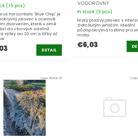
VODOROVNÝ
ock
(>5 pcs)
In stock
(3 pcs)
rus horizontalis 'Blue Chip' je
okryvný jalovec s ocelově
Nízký plazivý jalovec s intenz
m zbarvením, které v zimě
zlatožlutým jehličím. Ideální
ází do vínových odstínů.
půdopokryvná rostlina pro s
á výšky asi 20 cm a šířky až
místa.
Je...
€6,03
DE
03
DETAIL
Code:
003635-02
Code