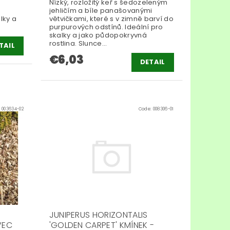
Nízký, rozložitý keř s šedozeleným
jehličím a bíle panašovanými
lky a
větvičkami, které s v zimně barví do
purpurových odstínů. Ideální pro
skalky a jako půdopokryvná
rostlina. Slunce...
TAIL
€6,03
DETAIL
:
003634-02
Code:
008306-01
JUNIPERUS HORIZONTALIS
VEC
'GOLDEN CARPET' KMÍNEK -