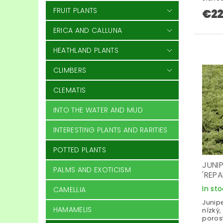
FRUIT PLANTS
€22
ERICA AND CALLUNA
HEATHLAND PLANTS
CLIMBERS
CLEMATIS
INTO THE WATER AND MUD
INTERESTING PLANTS AND RARITIES
POTTED PLANTS
JUNI
PALMS AND EXOTICISM
'REP
In st
CAMELLIA
Junip
HAMAMELIS
nízký,
porost