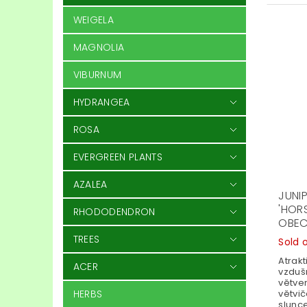
WEIGELA
MAGNOLIA
VIBURNUM
HYDRANGEA
ROSA
EVERGREEN PLANTS
AZALEA
JUNI
'HOR
RHODODENDRON
OBE
TREES
Sold 
Atrakt
ACER
vzduš
větvem
větvič
HERBS
slunc