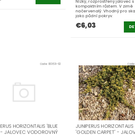
Nízký, rozprostřený jalovec s
kompaktním růstem. V zimě
načervenalý. Vhodný pro ska
jako půdní pokryv.
€6,03
DE
Code:
003631-02
Code
PERUS HORIZONTALIS 'BLUE
JUNIPERUS HORIZONTALIS
' - JALOVEC VODOROVNÝ
'GOLDEN CARPET' - JALO