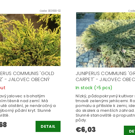
Code:
003609-02
Cod
PERUS COMMUNIS 'GOLD
JUNIPERUS COMMUNIS 'G
Z' - JALOVEC OBECNÝ
CARPET' - JALOVEC OBE
out
In stock
(>5 pcs)
avý jalovec s bohatým
Nízký, půdopokryvný kultivar 
ním těsně nad zemí. Má
tmavě zelenými jehlicemi. R
luté olistění, je nenáročný a
pomalu a přitiskle k zemi, ide
výborný půdní kryt. Slunné
do skalek a menších zahrad.
iště.
Slunné stanoviště a propust
půdy.
68
DETAIL
€6,03
DE