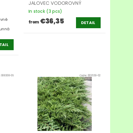
JALOVEC VODOROVNÝ
In stock
(3 pcs)
ivně
€36,35
from
DETAIL
lunná
TAIL
:
008308-05
Code:
003639-02