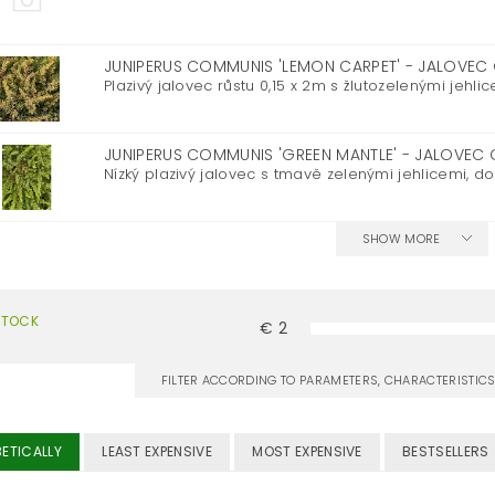
JUNIPERUS COMMUNIS 'LEMON CARPET' - JALOVE
Plazivý jalovec růstu 0,15 x 2m s žlutozelenými jehlic
JUNIPERUS COMMUNIS 'GREEN MANTLE' - JALOVEC
Nízký plazivý jalovec s tmavě zelenými jehlicemi, dorů
SHOW MORE
STOCK
€
2
FILTER ACCORDING TO PARAMETERS, CHARACTERISTI
ETICALLY
LEAST EXPENSIVE
MOST EXPENSIVE
BESTSELLERS