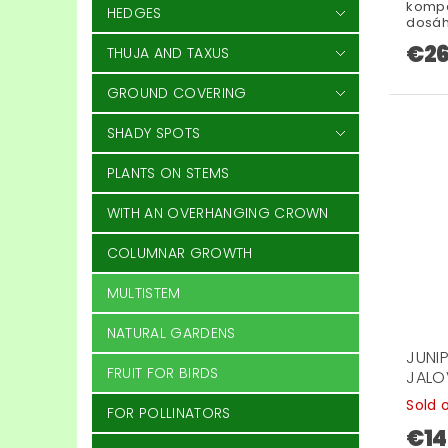
kompak
HEDGES
dosáhn
€26
THUJA AND TAXUS
GROUND COVERING
SHADY SPOTS
PLANTS ON STEMS
WITH AN OVERHANGING CROWN
COLUMNAR GROWTH
MULTISTEM
NATURAL GARDENS
JUNI
FRUIT FOR BIRDS
JALO
Sold 
FOR POLLINATORS
€14