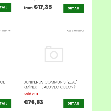
€17,35
TAIL
from
DETAIL
e:
008147-01
Code:
008581-01
AGE
JUNIPERUS COMMUNIS 'ZEAL'
Ý
KMÍNEK - JALOVEC OBECNÝ
Sold out
€76,83
TAIL
DETAIL