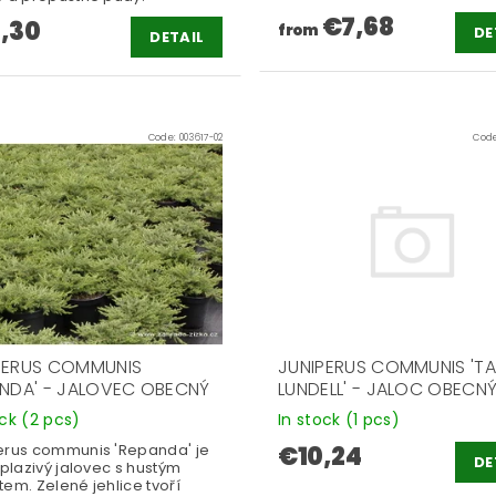
€7,68
,30
from
DE
DETAIL
Code:
003617-02
Cod
PERUS COMMUNIS
JUNIPERUS COMMUNIS 'T
ANDA' - JALOVEC OBECNÝ
LUNDELL' - JALOC OBECN
ock
(2 pcs)
In stock
(1 pcs)
erus communis 'Repanda' je
€10,24
DE
 plazivý jalovec s hustým
em. Zelené jehlice tvoří