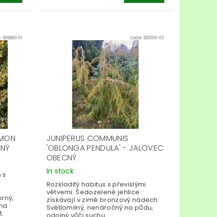
e:
008580-01
Code:
003616-03
EMON
JUNIPERUS COMMUNIS
CNÝ
'OBLONGA PENDULA' - JALOVEC
OBECNÝ
In stock
 s
Rozkladitý habitus s převislými
větvemi. Šedozelené jehlice
rný,
získávají v zimě bronzový nádech.
 na
Světlomilný, nenáročný na půdu,
t.
odolný vůči suchu.