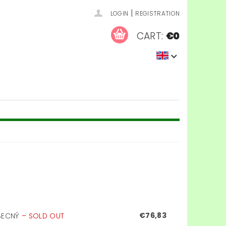
|
LOGIN
REGISTRATION
CART:
€0
€76,83
OBECNÝ
–
SOLD OUT