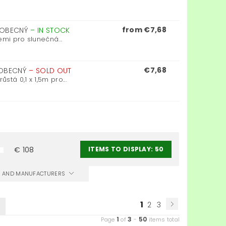
from €7,68
C OBECNÝ
–
IN STOCK
emi pro slunečná...
€7,68
 OBECNÝ
–
SOLD OUT
stá 0,1 x 1,5m pro...
ITEMS TO DISPLAY:
50
€
108
CS AND MANUFACTURERS
1
2
3
1
3
50
Page
of
-
items total