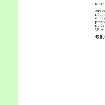
In st
Junipe
půdop
modrý
přech
Dorůst
1,5 m. 
€6,