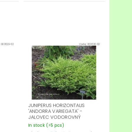
:
003629-02
Code:
003630-02
JUNIPERUS HORIZONTALIS
'ANDORRA VARIEGATA' -
JALOVEC VODOROVNÝ
In stock
(>5 pcs)