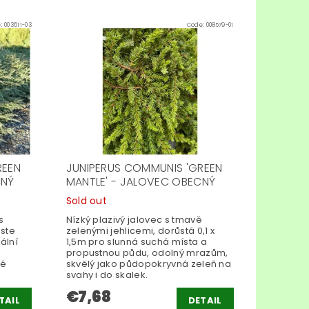
e:
003611-03
Code:
008579-01
REEN
JUNIPERUS COMMUNIS 'GREEN
CNÝ
MANTLE' - JALOVEC OBECNÝ
Sold out
s
Nízký plazivý jalovec s tmavě
oste
zelenými jehlicemi, dorůstá 0,1 x
ální
1,5m pro slunná suchá místa a
propustnou půdu, odolný mrazům,
né
skvělý jako půdopokryvná zeleň na
svahy i do skalek.
€7,68
TAIL
DETAIL