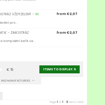
from €2,07
MOSTRÁZ VŽDYZELENÝ
–
IN
eální pro...
ATA' - ZIMOSTRÁZ
from €2,07
e kompaktní keřík se...
ITEMS TO DISPLAY:
5
€
15
CS AND MANUFACTURERS
1
1
5
Page
of
-
items total