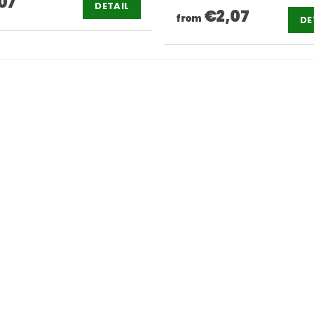
07
DETAIL
€2,07
from
DE