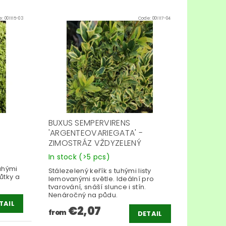
e:
001115-03
Code:
001117-04
BUXUS SEMPERVIRENS
'ARGENTEOVARIEGATA' -
ZIMOSTRÁZ VŽDYZELENÝ
In stock
(>5 pcs)
uhými
Stálezelený keřík s tuhými listy
lůtky a
lemovanými světle. Ideální pro
tvarování, snáší slunce i stín.
Nenáročný na půdu.
TAIL
€2,07
from
DETAIL