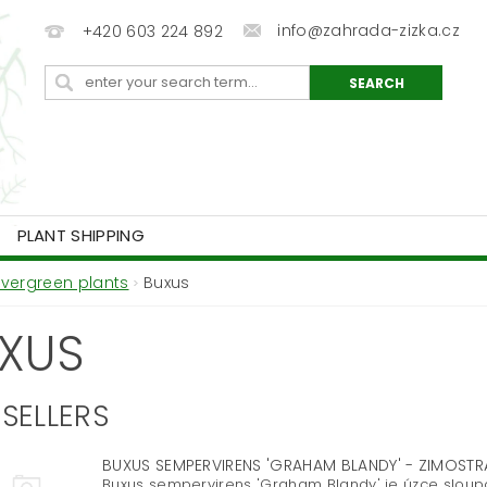
info@zahrada-zizka.cz
+420 603 224 892
PLANT SHIPPING
Evergreen plants
Buxus
XUS
SELLERS
BUXUS SEMPERVIRENS 'GRAHAM BLANDY' - ZIMOST
Buxus sempervirens 'Graham Blandy' je úzce sloupov