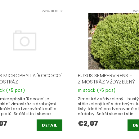
Code:
001113-02
Cod
S MICROPHYLLA 'ROCOCO'
BUXUS SEMPERVIRENS -
MOSTRÁZ
ZIMOSTRÁZ VŽDYZELENÝ
ock
(>5 pcs)
In stock
(>5 pcs)
 microphylla 'Rococo' je
Zimostráz vždyzelený - hustý
ktní zimostráz s drobnými
stálezelený keř s drobnými t
 ideální pro tvarování koulí a
listy. Ideální pro tvarované p
 plotů. Snáší stín i slunce.
nádoby. Snáší slunce i stín.
07
€2,07
DETAIL
DE