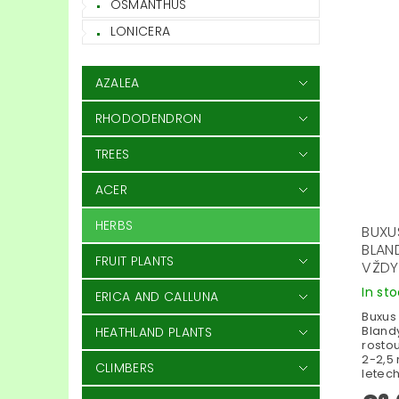
OSMANTHUS
LONICERA
AZALEA
RHODODENDRON
TREES
ACER
HERBS
BUXU
BLAN
FRUIT PLANTS
VŽDY
In st
ERICA AND CALLUNA
Buxus
Blandy
HEATHLAND PLANTS
rosto
2-2,5
CLIMBERS
letech