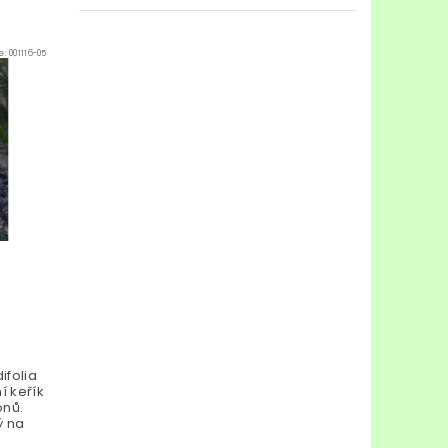
e:
001116-05
ifolia
í keřík
onů.
ý na