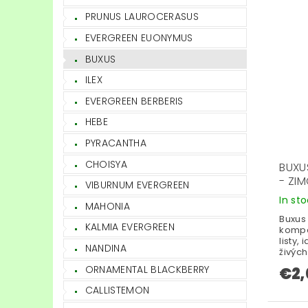
PRUNUS LAUROCERASUS
EVERGREEN EUONYMUS
BUXUS
ILEX
EVERGREEN BERBERIS
HEBE
PYRACANTHA
CHOISYA
BUXU
- ZI
VIBURNUM EVERGREEN
In st
MAHONIA
Buxus
KALMIA EVERGREEN
kompa
listy,
NANDINA
živých
ORNAMENTAL BLACKBERRY
€2,
CALLISTEMON