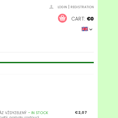
|
LOGIN
REGISTRATION
CART:
€0
€2,07
RÁZ VŽDYZELENÝ
–
IN STOCK
itý, pomalu rostoucí...