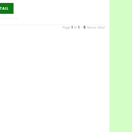
TAIL
1
1
5
Page
of
-
items total