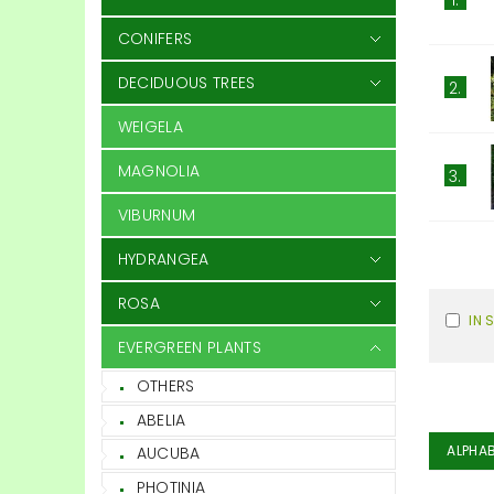
CONIFERS
DECIDUOUS TREES
2.
WEIGELA
MAGNOLIA
3.
VIBURNUM
HYDRANGEA
ROSA
IN 
EVERGREEN PLANTS
OTHERS
ABELIA
ALPHAB
AUCUBA
PHOTINIA