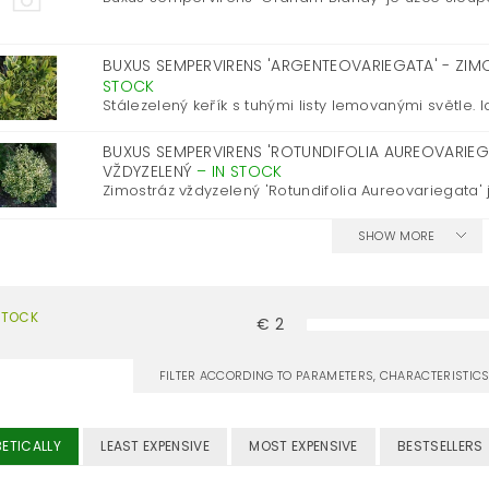
BUXUS SEMPERVIRENS 'ARGENTEOVARIEGATA' - ZI
STOCK
Stálezelený keřík s tuhými listy lemovanými světle. Id
BUXUS SEMPERVIRENS 'ROTUNDIFOLIA AUREOVARIEG
VŽDYZELENÝ
–
IN STOCK
Zimostráz vždyzelený 'Rotundifolia Aureovariegata' j
SHOW MORE
STOCK
€
2
FILTER ACCORDING TO PARAMETERS, CHARACTERISTI
ETICALLY
LEAST EXPENSIVE
MOST EXPENSIVE
BESTSELLERS