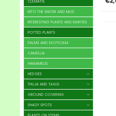
€2,
CLEMATIS
INTO THE WATER AND MUD
INTERESTING PLANTS AND RARITIES
POTTED PLANTS
PALMS AND EXOTICISM
CAMELLIA
HAMAMELIS
HEDGES
THUJA AND TAXUS
GROUND COVERING
SHADY SPOTS
PLANTS ON STEMS