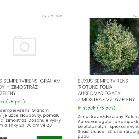
Code:
001119-03
Cod
S SEMPERVIRENS 'GRAHAM
BUXUS SEMPERVIRENS
DY' - ZIMOSTRÁZ
'ROTUNDIFOLIA
ZELENÝ
AUREOVARIEGATA' -
ZIMOSTRÁZ VŽDYZELENÝ
ock
(>5 pcs)
In stock
(>5 pcs)
 sempervirens 'Graham
' je úzce sloupovitý, pomalu
Zimostráz vždyzelený 'Rotund
ucí zimostráz. Dosahuje výšky
Aureovariegata' je kompaktn
 m a šířky 20-30 cm ve 20
se zlatožlutými špičkami výh
.
Snáší slunce i stín, nenáročn
půdu.