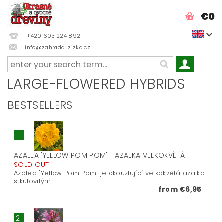
€0
+420 603 224 892
info@zahrada-zizka.cz
LARGE-FLOWERED HYBRIDS
BESTSELLERS
1.
AZALEA 'YELLOW POM POM' - AZALKA VELKOKVĚTÁ
–
SOLD OUT
Azalea 'Yellow Pom Pom' je okouzlující velkokvětá azalka
s kulovitými...
from €6,95
2.