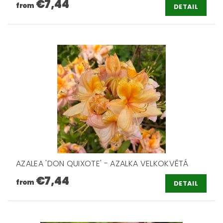
€7,44
from
DETAIL
AZALEA 'DON QUIXOTE' - AZALKA VELKOKVĚTÁ
€7,44
from
DETAIL