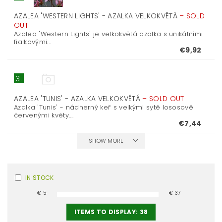
AZALEA 'WESTERN LIGHTS' - AZALKA VELKOKVĚTÁ
–
SOLD
OUT
Azalea 'Western Lights' je velkokvětá azalka s unikátními
fialkovými...
€9,92
3.
AZALEA 'TUNIS' - AZALKA VELKOKVĚTÁ
–
SOLD OUT
Azalka 'Tunis' - nádherný keř s velkými sytě lososově
červenými květy....
€7,44
SHOW MORE
IN STOCK
€
5
€
37
ITEMS TO DISPLAY:
38