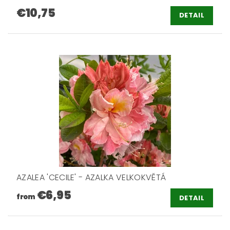
€10,75
DETAIL
AZALEA 'CECILE' - AZALKA VELKOKVĚTÁ
€6,95
from
DETAIL