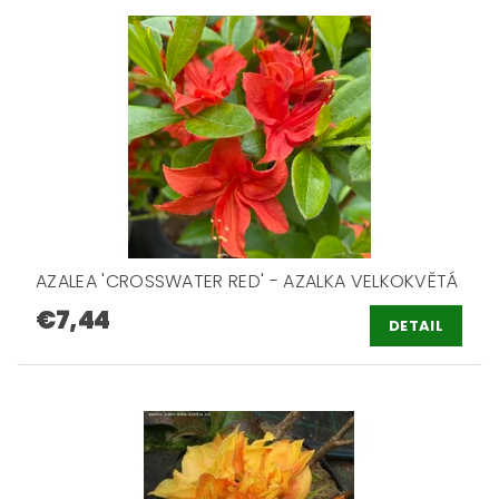
AZALEA 'CROSSWATER RED' - AZALKA VELKOKVĚTÁ
€7,44
DETAIL