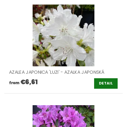
AZALEA JAPONICA 'LUZI' - AZALKA JAPONSKÁ
€6,61
from
DETAIL