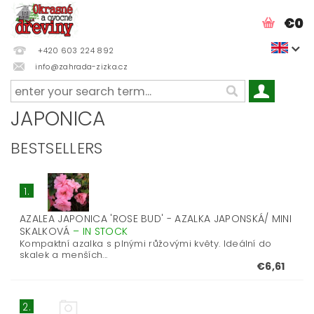
€0
+420 603 224 892
info@zahrada-zizka.cz
JAPONICA
BESTSELLERS
1.
AZALEA JAPONICA 'ROSE BUD' - AZALKA JAPONSKÁ/ MINI
SKALKOVÁ
–
IN STOCK
Kompaktní azalka s plnými růžovými květy. Ideální do
skalek a menších...
€6,61
2.