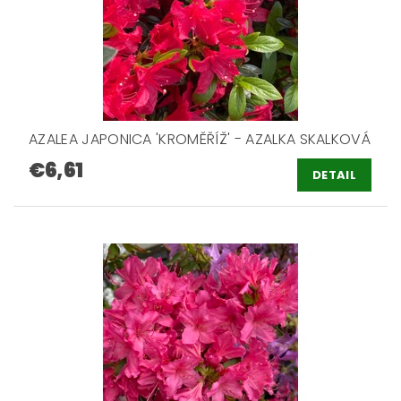
AZALEA JAPONICA 'KROMĚŘÍŽ' - AZALKA SKALKOVÁ
€6,61
DETAIL