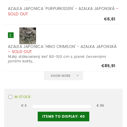
AZALEA JAPONICA 'PURPURKISSEN' - AZALKA JAPONSKÁ
–
SOLD OUT
€6,61
3.
AZALEA JAPONICA 'HINO CRIMSON' - AZALKA JAPONSKÁ
–
SOLD OUT
Nízký stálezelený keř 80-100 cm s jasně červenými
jarními květy,...
€85,91
SHOW MORE
IN STOCK
€
6
€
86
ITEMS TO DISPLAY:
40