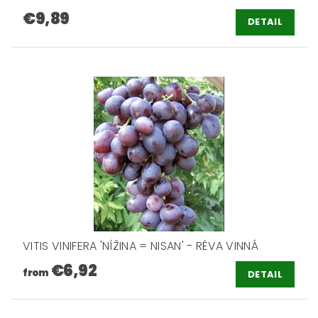
€9,89
DETAIL
VITIS VINIFERA 'NÍŽINA = NISAN' - RÉVA VINNÁ
€6,92
from
DETAIL