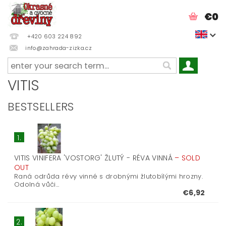
€0
+420 603 224 892
info@zahrada-zizka.cz
VITIS
BESTSELLERS
1.
VITIS VINIFERA 'VOSTORG' ŽLUTÝ - RÉVA VINNÁ
–
SOLD
OUT
Raná odrůda révy vinné s drobnými žlutobílými hrozny.
Odolná vůči...
€6,92
2.