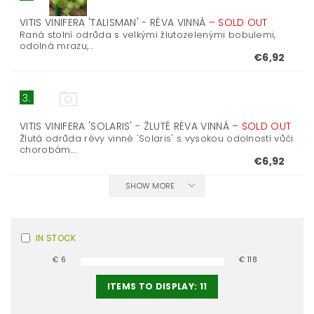
VITIS VINIFERA 'TALISMAN' - RÉVA VINNÁ
–
SOLD OUT
Raná stolní odrůda s velkými žlutozelenými bobulemi,
odolná mrazu,...
€6,92
3.
VITIS VINIFERA 'SOLARIS' - ŽLUTÉ RÉVA VINNÁ
–
SOLD OUT
Žlutá odrůda révy vinné 'Solaris' s vysokou odolností vůči
chorobám....
€6,92
SHOW MORE
IN STOCK
€
6
€
118
ITEMS TO DISPLAY:
11