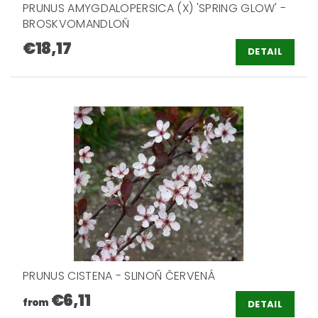
PRUNUS AMYGDALOPERSICA (X) 'SPRING GLOW' -
BROSKVOMANDLOŇ
€18,17
DETAIL
PRUNUS CISTENA - SLINOŇ ČERVENÁ
€6,11
from
DETAIL