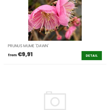
PRUNUS MUME 'DAWN'
€9,91
from
DETAIL