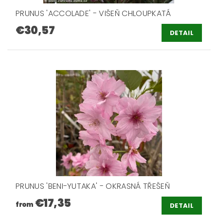
PRUNUS 'ACCOLADE' - VIŠEŇ CHLOUPKATÁ
€30,57
DETAIL
PRUNUS 'BENI-YUTAKA' - OKRASNÁ TŘEŠEŇ
€17,35
from
DETAIL