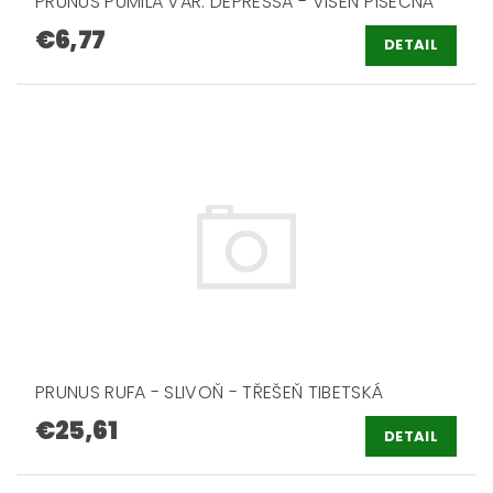
PRUNUS PUMILA VAR. DEPRESSA - VIŠEŇ PÍSEČNÁ
€6,77
DETAIL
PRUNUS RUFA - SLIVOŇ - TŘEŠEŇ TIBETSKÁ
€25,61
DETAIL