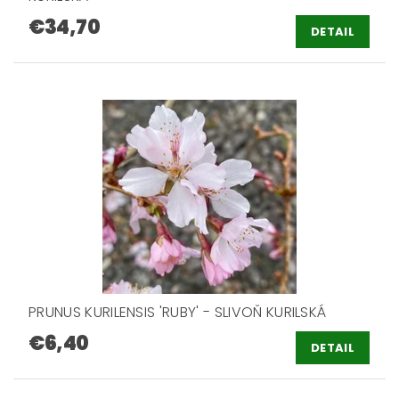
€34,70
DETAIL
PRUNUS KURILENSIS 'RUBY' - SLIVOŇ KURILSKÁ
€6,40
DETAIL