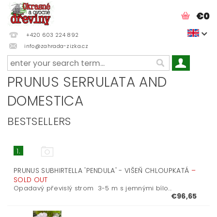
€0
+420 603 224 892
info@zahrada-zizka.cz
PRUNUS SERRULATA AND
DOMESTICA
BESTSELLERS
1.
PRUNUS SUBHIRTELLA 'PENDULA' - VIŠEŇ CHLOUPKATÁ
–
SOLD OUT
Opadavý převislý strom 3-5 m s jemnými bílo...
€96,65