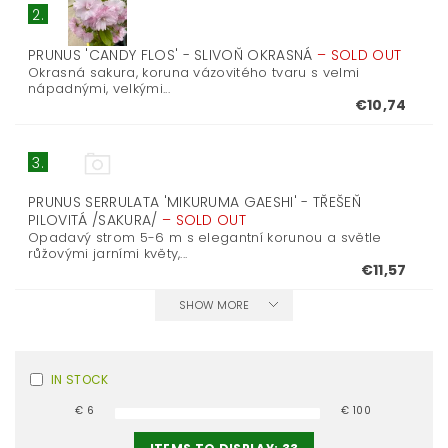
2.
PRUNUS 'CANDY FLOS' - SLIVOŇ OKRASNÁ
–
SOLD OUT
Okrasná sakura, koruna vázovitého tvaru s velmi
nápadnými, velkými...
€10,74
3.
PRUNUS SERRULATA 'MIKURUMA GAESHI' - TŘEŠEŇ
PILOVITÁ /SAKURA/
–
SOLD OUT
Opadavý strom 5-6 m s elegantní korunou a světle
růžovými jarními květy,...
€11,57
SHOW MORE
IN STOCK
€
6
€
100