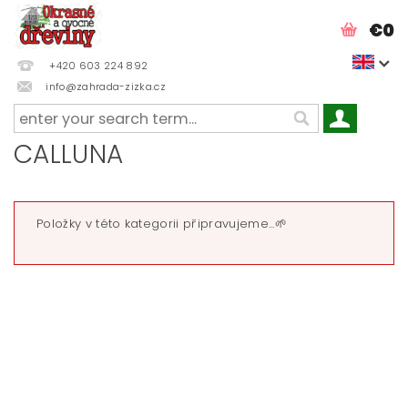
€0
+420 603 224 892
info@zahrada-zizka.cz
CALLUNA
Položky v této kategorii připravujeme...🌱