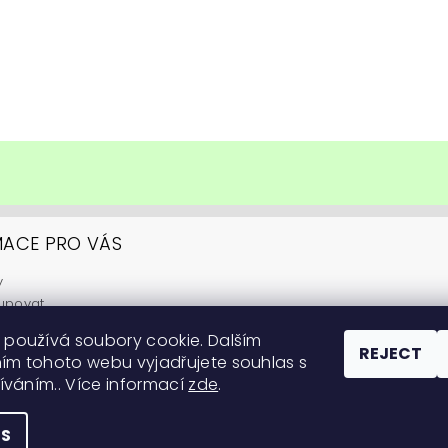
MACE PRO VÁS
y
upovat
ní podmínky
 používá soubory cookie. Dalším
y ochrany osobních údajů
REJECT
ím tohoto webu vyjadřujete souhlas s
itární informace
žíváním.. Více informací
zde
.
 na pěstování
GS
 reserved.