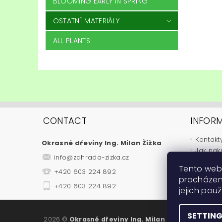
BLOOMING EARLY IN SPRING
OSTATNÍ MATERIÁLY
ALL PLANTS
CONTACT
INFOR
Kontakt
Okrasné dřeviny Ing. Milan Žižka
Jak nak
info
@
zahrada-zizka.cz
Obchod
Tento web
+420 603 224 892
Podmínk
procházen
Fytosan
+420 603 224 892
jejich pou
Návody
SETTIN
2026 ©
Okrasné dřeviny Ing. Milan Žižka
, all rights