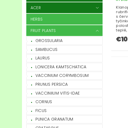
Klano
ACER
rubrif
s červ
HERBS
tyčink
polos
teplé,
FRUIT PLANTS
€10
GROSSULARIA
SAMBUCUS
LAURUS
LONICERA KAMTSCHATICA
VACCINIUM CORYMBOSUM
PRUNUS PERSICA
VACCINIIUM VITIS-IDAE
CORNUS
FICUS
PUNICA GRANATUM