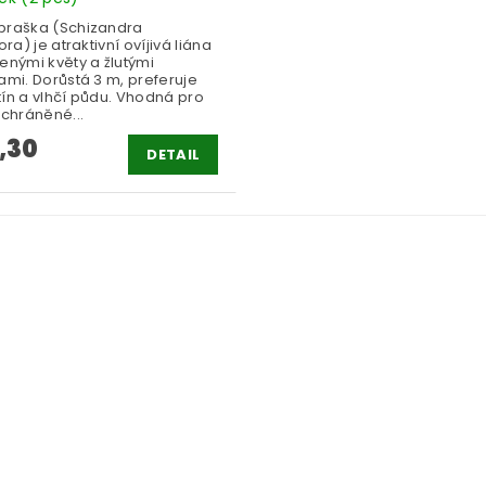
praška (Schizandra
lora) je atraktivní ovíjivá liána
enými květy a žlutými
ami. Dorůstá 3 m, preferuje
tín a vlhčí půdu. Vhodná pro
 chráněné...
,30
DETAIL