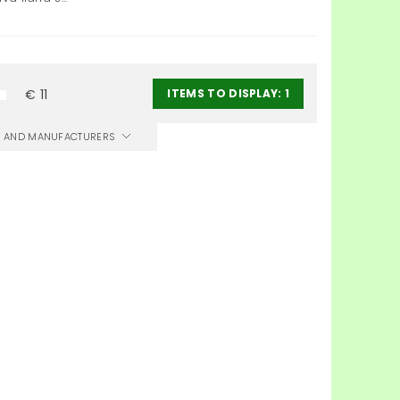
ITEMS TO DISPLAY:
1
€
11
CS AND MANUFACTURERS