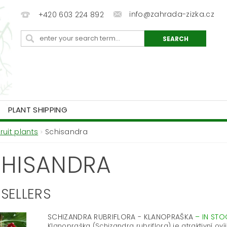
info@zahrada-zizka.cz
+420 603 224 892
PLANT SHIPPING
Fruit plants
Schisandra
HISANDRA
SELLERS
SCHIZANDRA RUBRIFLORA - KLANOPRAŠKA
–
IN STO
Klanopraška (Schizandra rubriflora) je atraktivní ovíjiv