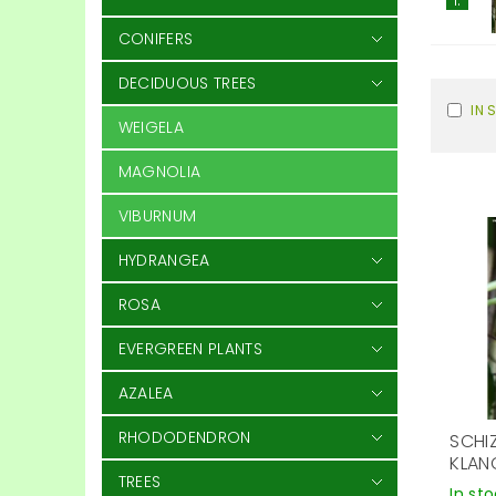
CONIFERS
DECIDUOUS TREES
IN 
WEIGELA
MAGNOLIA
VIBURNUM
HYDRANGEA
ROSA
EVERGREEN PLANTS
AZALEA
RHODODENDRON
SCHI
KLAN
TREES
In st