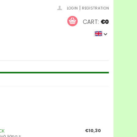
|
LOGIN
REGISTRATION
CART:
€0
€10,30
CK
á liána s...