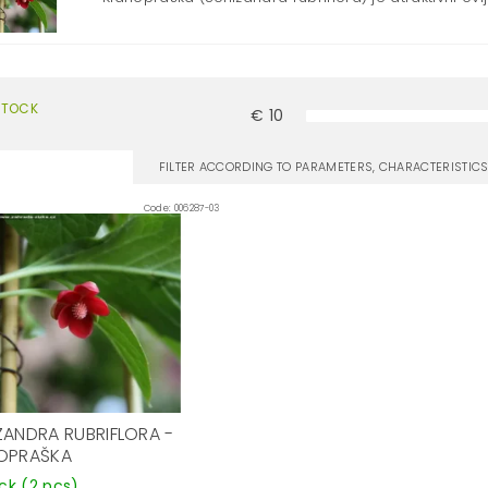
STOCK
€
10
FILTER ACCORDING TO PARAMETERS, CHARACTERISTI
Code:
006287-03
ZANDRA RUBRIFLORA -
OPRAŠKA
ock
(2 pcs)