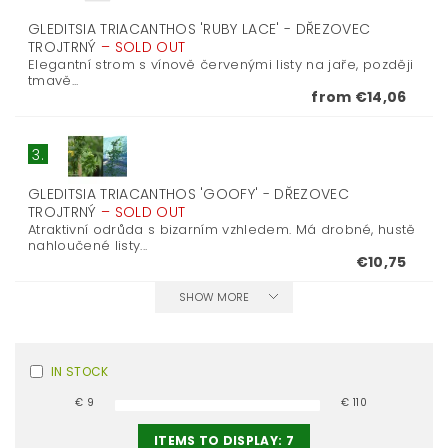
GLEDITSIA TRIACANTHOS 'RUBY LACE' - DŘEZOVEC
TROJTRNÝ
–
SOLD OUT
Elegantní strom s vínově červenými listy na jaře, později
tmavě...
from €14,06
3.
GLEDITSIA TRIACANTHOS 'GOOFY' - DŘEZOVEC
TROJTRNÝ
–
SOLD OUT
Atraktivní odrůda s bizarním vzhledem. Má drobné, hustě
nahloučené listy...
€10,75
SHOW MORE
IN STOCK
€
9
€
110
ITEMS TO DISPLAY:
7