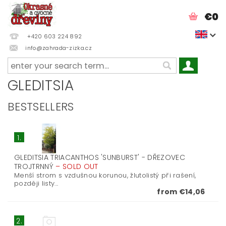
€0
+420 603 224 892
info@zahrada-zizka.cz
GLEDITSIA
BESTSELLERS
1.
GLEDITSIA TRIACANTHOS 'SUNBURST' - DŘEZOVEC
TROJTRNNÝ
–
SOLD OUT
Menší strom s vzdušnou korunou, žlutolistý při rašení,
později listy...
from €14,06
2.