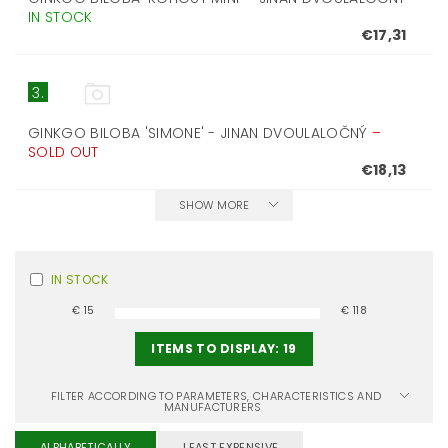
IN STOCK
€17,31
3.
GINKGO BILOBA 'SIMONE' - JINAN DVOULALOČNÝ
–
SOLD OUT
€18,13
SHOW MORE
IN STOCK
€
15
€
118
ITEMS TO DISPLAY:
19
FILTER ACCORDING TO PARAMETERS, CHARACTERISTICS AND
MANUFACTURERS
ALPHABETICALLY
LEAST EXPENSIVE