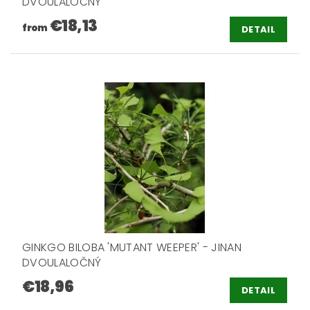
DVOULALOČNÝ
€18,13
from
DETAIL
GINKGO BILOBA 'MUTANT WEEPER' - JINAN
DVOULALOČNÝ
€18,96
DETAIL