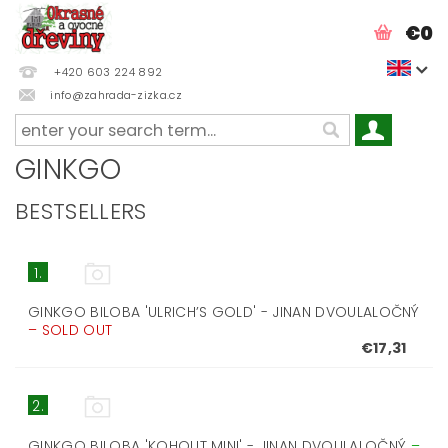
€0
+420 603 224 892
info@zahrada-zizka.cz
GINKGO
BESTSELLERS
1.
GINKGO BILOBA 'ULRICH’S GOLD' - JINAN DVOULALOČNÝ
–
SOLD OUT
€17,31
2.
GINKGO BILOBA 'KOHOUT MINI' - JINAN DVOULALOČNÝ
–