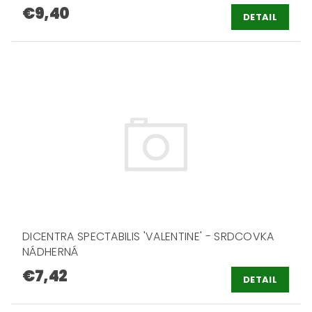
€9,40
DETAIL
DICENTRA SPECTABILIS 'VALENTINE' - SRDCOVKA
NÁDHERNÁ
€7,42
DETAIL