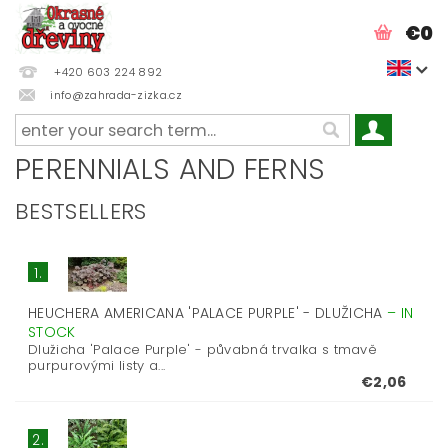
€0
+420 603 224 892
info@zahrada-zizka.cz
PERENNIALS AND FERNS
BESTSELLERS
1.
HEUCHERA AMERICANA 'PALACE PURPLE' - DLUŽICHA
–
IN
STOCK
Dlužicha 'Palace Purple' - půvabná trvalka s tmavě
purpurovými listy a...
€2,06
2.