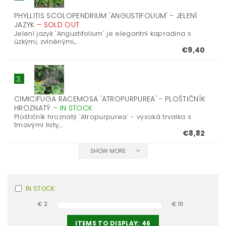
PHYLLITIS SCOLOPENDRIUM 'ANGUSTIFOLIUM' - JELENÍ
JAZYK
–
SOLD OUT
Jelení jazyk 'Angustifolium' je elegantní kapradina s
úzkými, zvlněnými,...
€9,40
3.
CIMICIFUGA RACEMOSA 'ATROPURPUREA' - PLOŠTIČNÍK
HROZNATÝ
–
IN STOCK
Ploštičník hroznatý 'Atropurpurea' - vysoká trvalka s
tmavými listy,...
€8,82
SHOW MORE
IN STOCK
€
2
€
10
ITEMS TO DISPLAY:
46