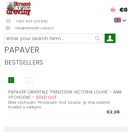
€0
+420 603 224 892
info@zahrada-zizka.cz
PAPAVER
BESTSELLERS
1.
PAPAVER ORIENTALE 'PRINZESSIN VICTORIA LOUISE' - MÁK
VÝCHODNÍ
–
SOLD OUT
Mák východní 'Prinzessin Vict. Louise' je impozantní
trvalka s velkými...
€2,06