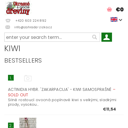
€0
+420 603 224 892
info@zahrada-zizka.cz
KIWI
BESTSELLERS
1.
ACTINIDIA HYBR. 'ZAKARPACIJA' - KIWI SAMOSPRAŠNÉ
–
SOLD OUT
Silně rostoucí ovocná popínavé kiwi s velkými, sladkými
plody, vysokou...
€11,54
2.