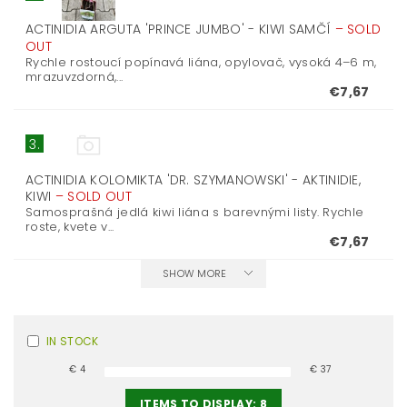
ACTINIDIA ARGUTA 'PRINCE JUMBO' - KIWI SAMČÍ
–
SOLD
OUT
Rychle rostoucí popínavá liána, opylovač, vysoká 4–6 m,
mrazuvzdorná,...
€7,67
3.
ACTINIDIA KOLOMIKTA 'DR. SZYMANOWSKI' - AKTINIDIE,
KIWI
–
SOLD OUT
Samosprašná jedlá kiwi liána s barevnými listy. Rychle
roste, kvete v...
€7,67
SHOW MORE
IN STOCK
€
4
€
37
ITEMS TO DISPLAY:
8