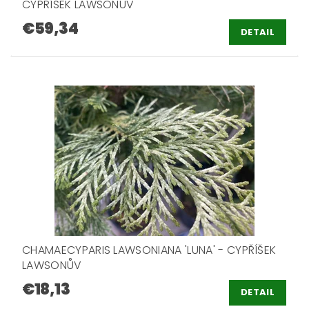
CYPŘÍŠEK LAWSONŮV
€59,34
DETAIL
CHAMAECYPARIS LAWSONIANA 'LUNA' - CYPŘÍŠEK
LAWSONŮV
€18,13
DETAIL