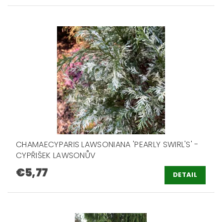
CHAMAECYPARIS LAWSONIANA 'PEARLY SWIRL'S' -
CYPŘIŠEK LAWSONŮV
€5,77
DETAIL