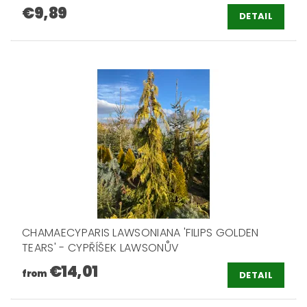
€9,89
DETAIL
CHAMAECYPARIS LAWSONIANA 'FILIPS GOLDEN
TEARS' - CYPŘÍŠEK LAWSONŮV
€14,01
from
DETAIL