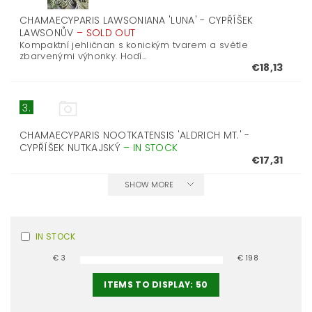
CHAMAECYPARIS LAWSONIANA 'LUNA' - CYPŘÍŠEK
LAWSONŮV
–
SOLD OUT
Kompaktní jehličnan s konickým tvarem a světle
zbarvenými výhonky. Hodí...
€18,13
3.
CHAMAECYPARIS NOOTKATENSIS 'ALDRICH MT.' -
CYPŘÍŠEK NUTKAJSKÝ
–
IN STOCK
€17,31
SHOW MORE
IN STOCK
€
3
€
198
ITEMS TO DISPLAY:
50