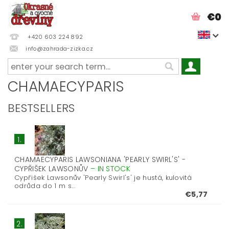
€0
+420 603 224 892
info@zahrada-zizka.cz
CHAMAECYPARIS
BESTSELLERS
1.
CHAMAECYPARIS LAWSONIANA 'PEARLY SWIRL'S' -
CYPŘIŠEK LAWSONŮV
–
IN STOCK
Cypřišek Lawsonův 'Pearly Swirl's' je hustá, kulovitá
odrůda do 1 m s...
€5,77
2.