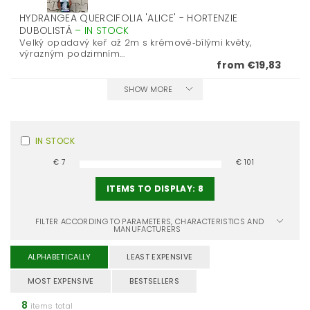
HYDRANGEA QUERCIFOLIA 'ALICE' - HORTENZIE
DUBOLISTÁ
–
IN STOCK
Velký opadavý keř až 2m s krémově‑bílými květy,
výrazným podzimním...
from €19,83
SHOW MORE
IN STOCK
€
7
€
101
ITEMS TO DISPLAY:
8
FILTER ACCORDING TO PARAMETERS, CHARACTERISTICS AND
MANUFACTURERS
ALPHABETICALLY
LEAST EXPENSIVE
MOST EXPENSIVE
BESTSELLERS
8
items total