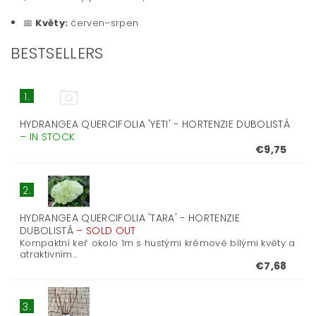
📅
Květy:
červen–srpen
BESTSELLERS
1.
HYDRANGEA QUERCIFOLIA 'YETI' - HORTENZIE DUBOLISTÁ
–
IN STOCK
€9,75
2.
HYDRANGEA QUERCIFOLIA 'TARA' - HORTENZIE
DUBOLISTÁ
–
SOLD OUT
Kompaktní keř okolo 1m s hustými krémově bílými květy a
atraktivním...
€7,68
3.