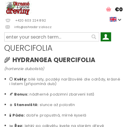
€0
+420 603 224 892
info@zahrada-zizka.cz
QUERCIFOLIA
🌾
HYDRANGEA QUERCIFOLIA
(hortenzie dubolistá)
💮
Květy:
bílé laty, později narůžovělé dle odrůdy, krásné
i listem (připomíná dub)
🍂
Bonus:
nádherné podzimní zbarvení listů
☀️
Stanoviště:
slunce až polostín
🧪
Půda:
dobře propustná, mírně kyselá
✂️
Řez:
lehký po odkvětu, kvete na starém dřevě