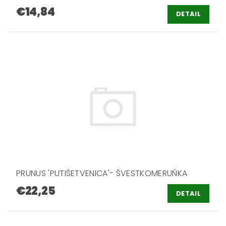
€14,84
DETAIL
PRUNUS 'PUTIŠETVENICA'- ŠVESTKOMERUŇKA
€22,25
DETAIL