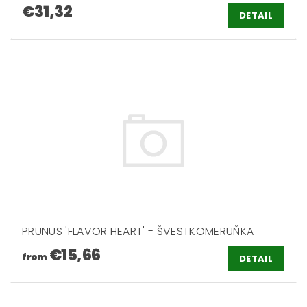
€31,32
DETAIL
PRUNUS 'FLAVOR HEART' - ŠVESTKOMERUŇKA
€15,66
from
DETAIL