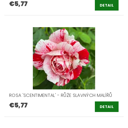
€5,77
DETAIL
ROSA 'SCENTIMENTAL' - RŮŽE SLAVNÝCH MALÍŘŮ
€5,77
DETAIL