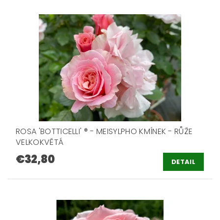
ROSA 'BOTTICELLI' ® - MEISYLPHO KMÍNEK - RŮŽE
VELKOKVĚTÁ
€32,80
DETAIL