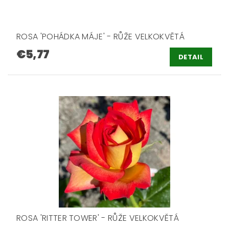
ROSA 'POHÁDKA MÁJE' - RŮŽE VELKOKVĚTÁ
€5,77
DETAIL
ROSA 'RITTER TOWER' - RŮŽE VELKOKVĚTÁ