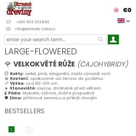
€0
+420 603 224 892
info@zahrada-zizka.cz
LARGE-FLOWERED
🌹
VELKOKVĚTÉ RŮŽE
(ČAJOHYBRIDY)
💮
Květy:
velké, plné, elegantní, často výrazně voní
📅
Kvetení:
opakovaně od června do podzimu
📏
Výška:
cca 80–120 cm
☀️
Stanoviště:
slunce, chráněné před větrem
🧪
Půda:
hluboká, výživná, dobře propustná
🛡️
Zima:
přihrnout zeminou a přikrýt chvojím
BESTSELLERS
1.