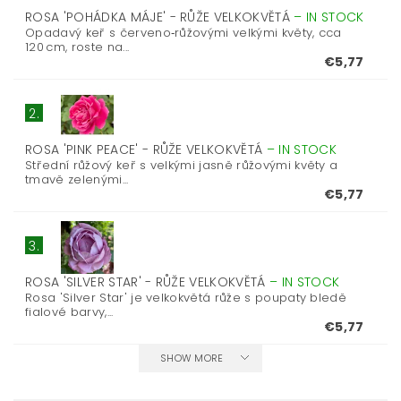
ROSA 'POHÁDKA MÁJE' - RŮŽE VELKOKVĚTÁ
–
IN STOCK
Opadavý keř s červeno‑růžovými velkými květy, cca
120 cm, roste na...
€5,77
2.
ROSA 'PINK PEACE' - RŮŽE VELKOKVĚTÁ
–
IN STOCK
Střední růžový keř s velkými jasně růžovými květy a
tmavě zelenými...
€5,77
3.
ROSA 'SILVER STAR' - RŮŽE VELKOKVĚTÁ
–
IN STOCK
Rosa 'Silver Star' je velkokvětá růže s poupaty bledě
fialové barvy,...
€5,77
SHOW MORE