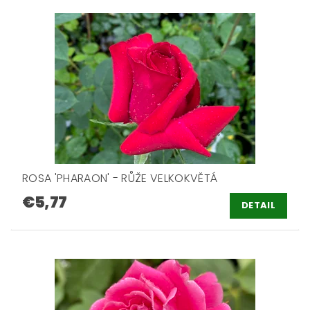
ROSA 'PHARAON' - RŮŽE VELKOKVĚTÁ
€5,77
DETAIL