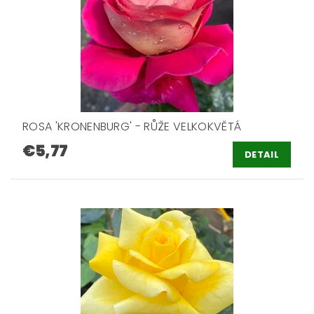
ROSA 'KRONENBURG' - RŮŽE VELKOKVĚTÁ
€5,77
DETAIL