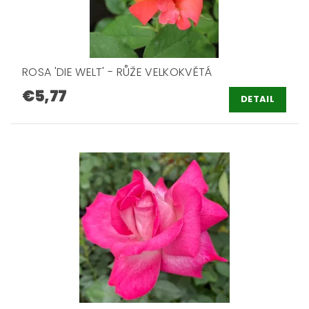
ROSA 'DIE WELT' - RŮŽE VELKOKVĚTÁ
€5,77
DETAIL