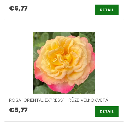
€5,77
DETAIL
ROSA 'ORIENTAL EXPRESS' - RŮŽE VELKOKVĚTÁ
€5,77
DETAIL