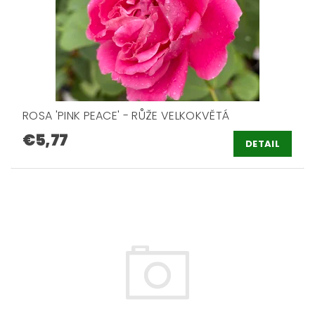
ROSA 'PINK PEACE' - RŮŽE VELKOKVĚTÁ
€5,77
DETAIL