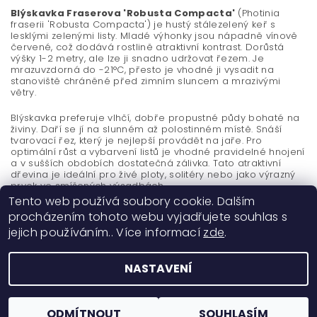
Blýskavka Fraserova 'Robusta Compacta'
(Photinia
fraserii 'Robusta Compacta') je hustý stálezelený keř s
lesklými zelenými listy. Mladé výhonky jsou nápadně vínově
červené, což dodává rostlině atraktivní kontrast. Dorůstá
výšky 1-2 metry, ale lze ji snadno udržovat řezem. Je
mrazuvzdorná do -21°C, přesto je vhodné ji vysadit na
stanoviště chráněné před zimním sluncem a mrazivými
větry.
Blýskavka preferuje vlhčí, dobře propustné půdy bohaté na
živiny. Daří se jí na slunném až polostinném místě. Snáší
tvarovací řez, který je nejlepší provádět na jaře. Pro
optimální růst a vybarvení listů je vhodné pravidelné hnojení
a v sušších obdobích dostatečná zálivka. Tato atraktivní
dřevina je ideální pro živé ploty, solitéry nebo jako výrazný
prvek ve smíšených výsadbách.
Tento web používá soubory cookie. Dalším
procházením tohoto webu vyjadřujete souhlas s
jejich používáním.. Více informací
zde
.
NASTAVENÍ
2026 ©
Okrasné dřeviny Ing. Milan Žižka
, všechna práva vyhrazena
Vytvořil Shoptet
ODMÍTNOUT
SOUHLASÍM