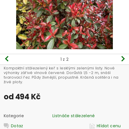
1
z 2
Kompaktní stálezelený keř s lesklými zelenými listy. Nové
výhonky zářivě vínově červené. Dorůstá 1,5 -2 m, snáší
tvarovací řez. Půdy živnější, propustné. Krásná solitéra i na
živé ploty.
od 494 Kč
Kategorie
Listnáče stálezelené
Dotaz
Hlídat cenu