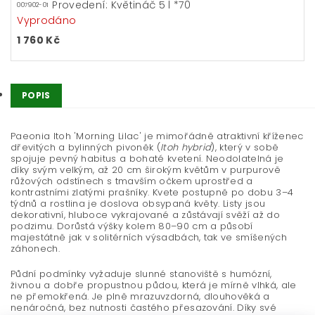
Provedení: Květináč 5 l *70
007902-01
Vyprodáno
1 760 Kč
POPIS
Paeonia Itoh 'Morning Lilac' je mimořádně atraktivní kříženec
dřevitých a bylinných pivoněk (
Itoh hybrid
), který v sobě
spojuje pevný habitus a bohaté kvetení. Neodolatelná je
díky svým velkým, až 20 cm širokým květům v purpurově
růžových odstínech s tmavším očkem uprostřed a
kontrastními zlatými prašníky. Kvete postupně po dobu 3–4
týdnů a rostlina je doslova obsypaná květy. Listy jsou
dekorativní, hluboce vykrajované a zůstávají svěží až do
podzimu. Dorůstá výšky kolem 80–90 cm a působí
majestátně jak v solitérních výsadbách, tak ve smíšených
záhonech.
Půdní podmínky vyžaduje slunné stanoviště s humózní,
živnou a dobře propustnou půdou, která je mírně vlhká, ale
ne přemokřená. Je plně mrazuvzdorná, dlouhověká a
nenáročná, bez nutnosti častého přesazování. Díky své