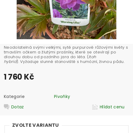
Neodolatelná svými velkými, sytě purpurově růžovými květy s
tmavším očkem a žlutými prašníky, které se otevírají po
dlouhou dobu od pozdního jara do léta. (
Itoh
hybrid
). Vyžaduje slunné stanoviště s humózní, živnou půdu.
1 760 Kč
Kategorie
Pivoňky
Dotaz
Hlídat cenu
ZVOLTE VARIANTU