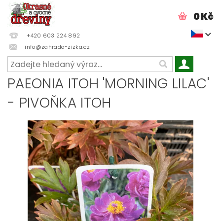
0 Kč
+420 603 224 892
info@zahrada-zizka.cz
PAEONIA ITOH 'MORNING LILAC'
- PIVOŇKA ITOH