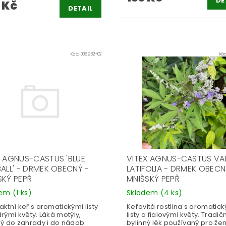
DE
 Kč
DETAIL
Kód:
006932-02
Kó
X AGNUS-CASTUS 'BLUE
VITEX AGNUS-CASTUS VA
BALL' - DRMEK OBECNÝ -
LATIFOLIA - DRMEK OBECN
SKÝ PEPŘ
MNIŠSKÝ PEPŘ
dem
(1 ks)
Skladem
(4 ks)
ktní keř s aromatickými listy
Keřovitá rostlina s aromatic
rými květy. Láká motýly,
listy a fialovými květy. Tradič
ý do zahrady i do nádob.
bylinný lék používaný pro že