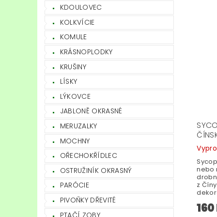
KDOULOVEC
KOLKVÍCIE
KOMULE
KRÁSNOPLODKY
KRUŠINY
LÍSKY
LÝKOVCE
JABLONĚ OKRASNÉ
SYCO
MERUZALKY
ČÍNS
MOCHNY
Vypr
OŘECHOKŘÍDLEC
Sycops
nebo m
OSTRUŽINÍK OKRASNÝ
drobn
z Číny
PARÓCIE
dekora
PIVOŇKY DŘEVITÉ
160
PTAČÍ ZOBY