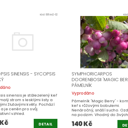
Kód:
006442-02
Kód
PSIS SINENSIS - SYCOPSIS
SYMPHORICARPOS
KÝ
DOORENBOSII 'MAGIC BERR
PÁMELNÍK
odáno
Vyprodáno
is sinensis je stálezelený keř
alý strom s lesklými listy a
Pámelník 'Magic Berry' - ko
ými žlutavými květy. Pochází
keř s růžovými bobulemi.
 a je ceněn pro svůj
Nenáročný, snáší sucho. Oz
tivní vzhled.
na podzim. Vhodný do živých 
 Kč
140 Kč
DETAIL
DE