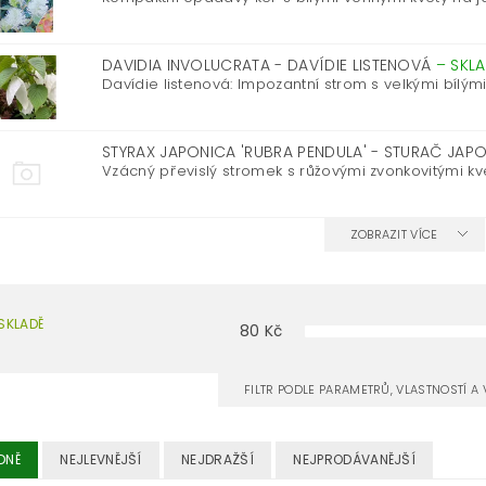
DAVIDIA INVOLUCRATA - DAVÍDIE LISTENOVÁ
–
SKL
Davídie listenová: Impozantní strom s velkými bílými 
STYRAX JAPONICA 'RUBRA PENDULA' - STURAČ JAP
Vzácný převislý stromek s růžovými zvonkovitými květy
ZOBRAZIT VÍCE
SKLADĚ
80
Kč
FILTR PODLE PARAMETRŮ, VLASTNOSTÍ 
DNĚ
NEJLEVNĚJŠÍ
NEJDRAŽŠÍ
NEJPRODÁVANĚJŠÍ