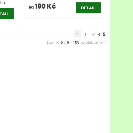
hu.
180 Kč
od
DETAIL
TAIL
...
5
1
3
4
5
5
105
Stránka
z
-
položek celkem