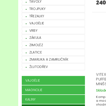
240
TAVOLY
TROJPUKY
TŘEZALKY
VAJGÉLIE
VRBY
ZÁKULA
ZIMOLÉZ
ZLATICE
ZMARLIKA A ZAMRLIČNÍK
ŽLUTODŘEV
VITE
PUFF
VAJGÉLIE
MNIŠ
MAGNOLIE
Skla
Kompa
KALINY
a mod
vhodn