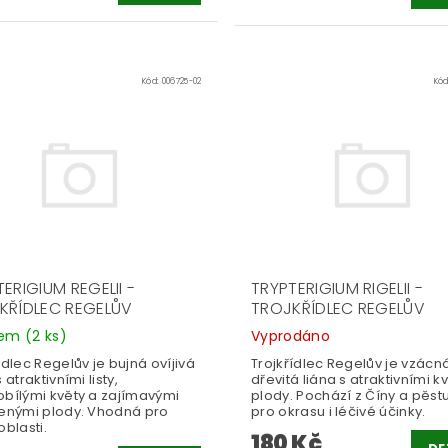
Kód:
006725-02
Kó
ERIGIUM REGELII -
TRYPTERIGIUM RIGELII -
KŘÍDLEC REGELŮV
TROJKŘÍDLEC REGELŮV
dem
(2 ks)
Vyprodáno
ídlec Regelův je bujná ovíjivá
Trojkřídlec Regelův je vzácn
 atraktivními listy,
dřevitá liána s atraktivními k
obílými květy a zajímavými
plody. Pochází z Číny a pěst
lenými plody. Vhodná pro
pro okrasu i léčivé účinky.
oblasti.
180 Kč