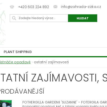
info@zahrada-zizka.cz
+420 603 224 892
PLANT SHIPPING
Listnáče opadavé
ostatní zajímavosti
TATNÍ ZAJÍMAVOSTI
,
PRODÁVANĚJŠÍ
FOTHERGILLA GARDENII 'SUZANNE' - FOTERGILA G
Kompaktní opadavý keř s bílými vonnými květy na ja