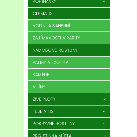
POPÍNAVKY
CLEMATIS
VODNÍ A BAHENNÍ
ZAJÍMAVOSTI A RARITY
NÁDOBOVÉ ROSTLINY
PALMY A EXOTIKA
KAMÉLIE
VILÍNY
ŽIVÉ PLOTY
TÚJE A TIS
POKRYVNÉ ROSTLINY
PRO STINNÁ MÍSTA