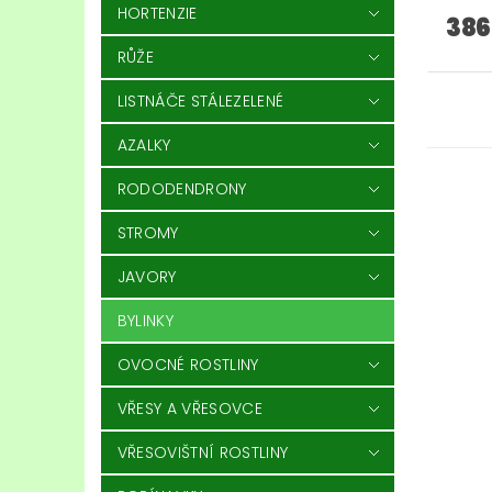
HORTENZIE
386
RŮŽE
LISTNÁČE STÁLEZELENÉ
AZALKY
RODODENDRONY
STROMY
JAVORY
BYLINKY
OVOCNÉ ROSTLINY
VŘESY A VŘESOVCE
VŘESOVIŠTNÍ ROSTLINY