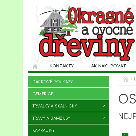
KONTAKTY
JAK NAKUPOVAT
DÁRKOVÉ POUKAZY
OS
ČEMEŘICE
TRVALKY A SKALNIČKY
NEJ
TRÁVY A BAMBUSY
KAPRADINY
1.