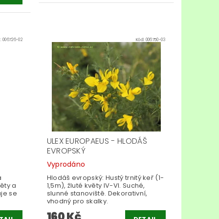
d:
006726-02
Kód:
006750-03
ULEX EUROPAEUS - HLODÁŠ
EVROPSKÝ
Vyprodáno
á
Hlodáš evropský: Hustý trnitý keř (1-
věty a
1,5m), žluté květy IV-VI. Suché,
uje se
slunné stanoviště. Dekorativní,
vhodný pro skalky.
160 Kč