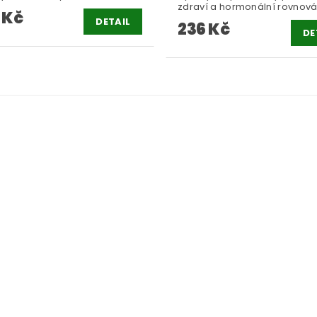
zdraví a hormonální rovnová
 Kč
DETAIL
236 Kč
DE