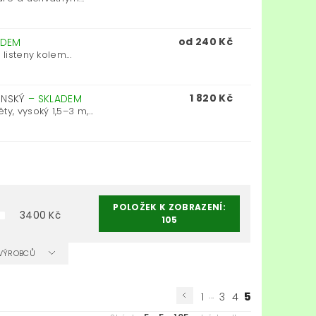
od 240 Kč
ADEM
listeny kolem...
1 820 Kč
ONSKÝ
–
SKLADEM
, vysoký 1,5–3 m,...
POLOŽEK K ZOBRAZENÍ:
3400
Kč
105
A VÝROBCŮ
...
5
1
3
4