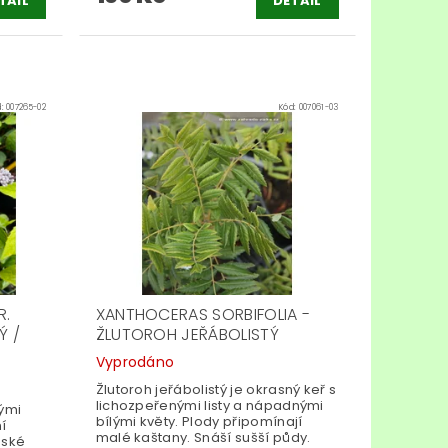
TAIL
DETAIL
d:
007265-02
Kód:
007061-03
R.
XANTHOCERAS SORBIFOLIA -
Ý /
ŽLUTOROH JEŘÁBOLISTÝ
Vyprodáno
Žlutoroh jeřábolistý je okrasný keř s
lichozpeřenými listy a nápadnými
kými
bílými květy. Plody připomínají
ní
malé kaštany. Snáší sušší půdy.
nské