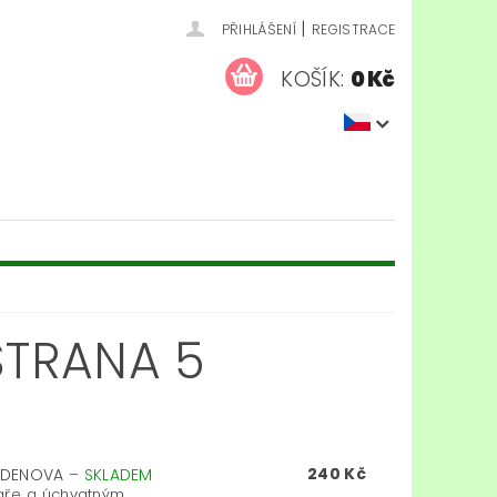
|
PŘIHLÁŠENÍ
REGISTRACE
KOŠÍK:
0 Kč
 STRANA 5
240 Kč
ARDENOVA
–
SKLADEM
ře a úchvatným...