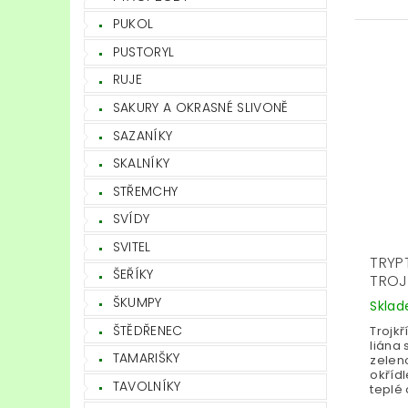
PUKOL
PUSTORYL
RUJE
SAKURY A OKRASNÉ SLIVONĚ
SAZANÍKY
SKALNÍKY
STŘEMCHY
SVÍDY
SVITEL
TRYPT
ŠEŘÍKY
TROJ
ŠKUMPY
Skla
ŠTĚDŘENEC
Trojkř
liána s
TAMARIŠKY
zelen
okříd
TAVOLNÍKY
teplé 