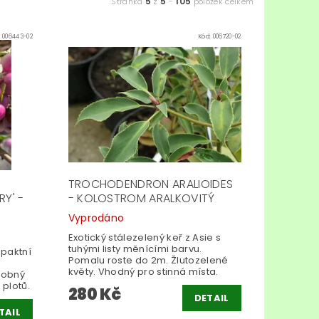
5
5
105
Stránka
z
-
položek celkem
:
006443-02
Kód:
006720-02
TROCHODENDRON ARALIOIDES
Y' -
- KOLOSTROM ARALKOVITÝ
Vyprodáno
Exotický stálezelený keř z Asie s
tuhými listy měnícími barvu.
mpaktní
Pomalu roste do 2m. Žlutozelené
květy. Vhodný pro stinná místa.
dobný
plotů.
280 Kč
DETAIL
TAIL