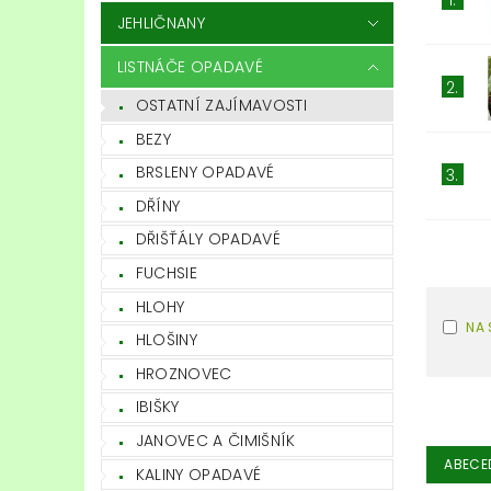
JEHLIČNANY
LISTNÁČE OPADAVÉ
2.
OSTATNÍ ZAJÍMAVOSTI
BEZY
BRSLENY OPADAVÉ
3.
DŘÍNY
DŘIŠŤÁLY OPADAVÉ
FUCHSIE
HLOHY
NA 
HLOŠINY
HROZNOVEC
IBIŠKY
JANOVEC A ČIMIŠNÍK
ABECE
KALINY OPADAVÉ