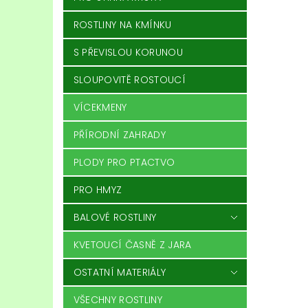
ROSTLINY NA KMÍNKU
S PŘEVISLOU KORUNOU
SLOUPOVITĚ ROSTOUCÍ
VÍCEKMENY
PŘÍRODNÍ ZAHRADY
PLODY PRO PTACTVO
PRO HMYZ
BALOVÉ ROSTLINY
KVETOUCÍ ČASNĚ Z JARA
OSTATNÍ MATERIÁLY
VŠECHNY ROSTLINY