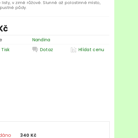
listy, v zimě růžové. Slunné až polostinné místo,
opustné půdy.
Kč
e
Nandina
Tisk
Dotaz
Hlídat cenu
dáno
340 Kč