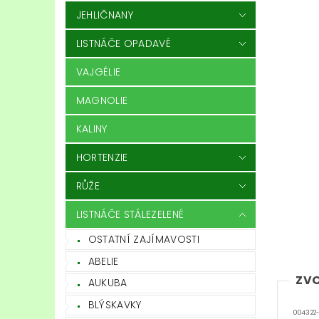
JEHLIČNANY
LISTNÁČE OPADAVÉ
VAJGÉLIE
MAGNOLIE
KALINY
HORTENZIE
RŮŽE
LISTNÁČE STÁLEZELENÉ
OSTATNÍ ZAJÍMAVOSTI
ABELIE
ZVO
AUKUBA
BLÝSKAVKY
004322