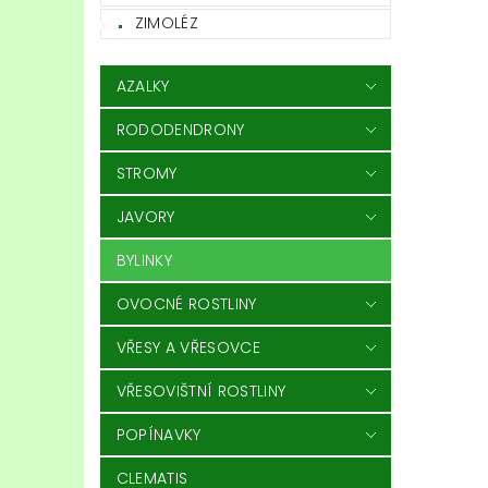
ZIMOLÉZ
AZALKY
RODODENDRONY
STROMY
JAVORY
BYLINKY
OVOCNÉ ROSTLINY
VŘESY A VŘESOVCE
VŘESOVIŠTNÍ ROSTLINY
POPÍNAVKY
CLEMATIS