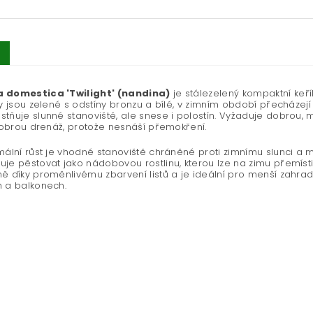
 domestica 'Twilight' (nandina)
je stálezelený kompaktní keří
ty jsou zelené s odstíny bronzu a bílé, v zimním období přecházej
tňuje slunné stanoviště, ale snese i polostín. Vyžaduje dobrou, m
 dobrou drenáž, protože nesnáší přemokření.
mální růst je vhodné stanoviště chráněné proti zimnímu slunci a 
je pěstovat jako nádobovou rostlinu, kterou lze na zimu přemísti
ě díky proměnlivému zbarvení listů a je ideální pro menší zahrad
 a balkonech.