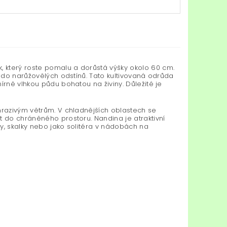
k, který roste pomalu a dorůstá výšky okolo 60 cm.
í do narůžovělých odstínů. Tato kultivovaná odrůda
írně vlhkou půdu bohatou na živiny. Důležité je
mrazivým větrům. V chladnějších oblastech se
t do chráněného prostoru. Nandina je atraktivní
y, skalky nebo jako solitéra v nádobách na