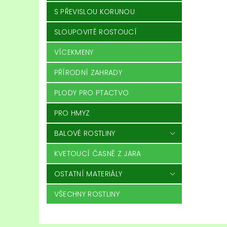
S PŘEVISLOU KORUNOU
SLOUPOVITĚ ROSTOUCÍ
VÍCEKMENY
PŘÍRODNÍ ZAHRADY
PLODY PRO PTACTVO
PRO HMYZ
BALOVÉ ROSTLINY
KVETOUCÍ ČASNĚ Z JARA
OSTATNÍ MATERIÁLY
VŠECHNY ROSTLINY