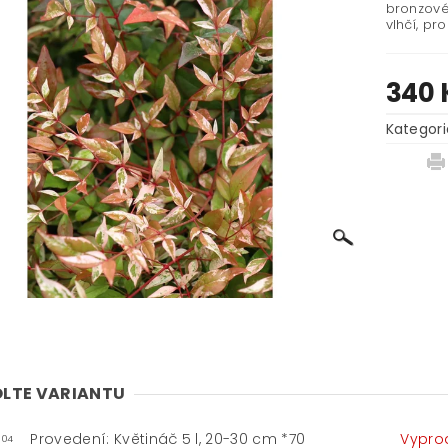
bronzové 
vlhčí, pr
340 
Kategori
LTE VARIANTU
Provedení: Květináč 5 l, 20-30 cm *70
Vypro
-04