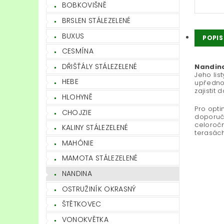
BOBKOVIŠNĚ
BRSLEN STÁLEZELENÉ
BUXUS
POPIS
CESMÍNA
DŘIŠŤÁLY STÁLEZELENÉ
Nandina
Jeho lis
HEBE
upřednos
zajistit
HLOHYNĚ
Pro opti
CHOJZIE
doporuču
celoročn
KALINY STÁLEZELENÉ
terasách
MAHÓNIE
MAMOTA STÁLEZELENÉ
NANDINA
OSTRUŽINÍK OKRASNÝ
ŠTĚTKOVEC
VONOKVĚTKA