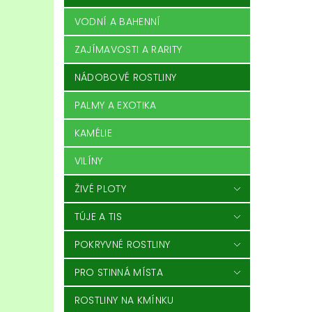
VODNÍ A BAHENNÍ
ZAJÍMAVOSTI A RARITY
NÁDOBOVÉ ROSTLINY
PALMY A EXOTIKA
KAMÉLIE
VILÍNY
ŽIVÉ PLOTY
TÚJE A TIS
POKRYVNÉ ROSTLINY
PRO STINNÁ MÍSTA
ROSTLINY NA KMÍNKU