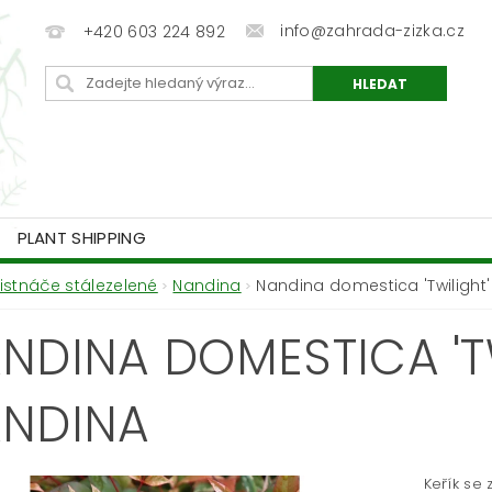
info@zahrada-zizka.cz
+420 603 224 892
PLANT SHIPPING
Listnáče stálezelené
Nandina
Nandina domestica 'Twilight'
NDINA DOMESTICA 'TW
NDINA
Keřík se 