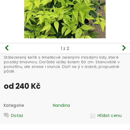
1
z 2
Stálezelený keřík s limetkově zelenými mladými listy, které
později tmavnou. Dorůstá výšky kolem 60 cm. Stanoviště v
polostínu, ale snese i slunce. Daří se jí v dobré, propustné
půdě.
od 240 Kč
Kategorie
Nandina
Dotaz
Hlídat cenu