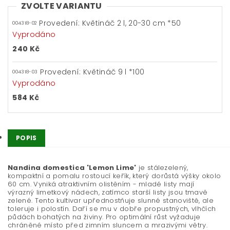
ZVOLTE VARIANTU
Provedení: Květináč 2 l, 20-30 cm *50
004318-02
Vyprodáno
240 Kč
Provedení: Květináč 9 l *100
004318-03
Vyprodáno
584 Kč
POPIS
Nandina domestica 'Lemon Lime'
je stálezelený,
kompaktní a pomalu rostoucí keřík, který dorůstá výšky okolo
60 cm. Vyniká atraktivním olistěním - mladé listy mají
výrazný limetkový nádech, zatímco starší listy jsou tmavě
zelené. Tento kultivar upřednostňuje slunné stanoviště, ale
toleruje i polostín. Daří se mu v dobře propustných, vlhčích
půdách bohatých na živiny. Pro optimální růst vyžaduje
chráněné místo před zimním sluncem a mrazivými větry.