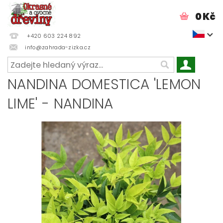
0 Kč
+420 603 224 892
info@zahrada-zizka.cz
NANDINA DOMESTICA 'LEMON
LIME' - NANDINA