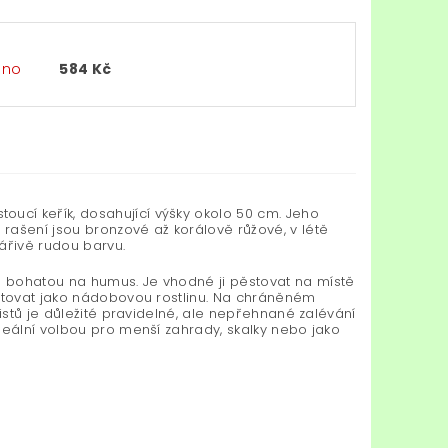
áno
584 Kč
oucí keřík, dosahující výšky okolo 50 cm. Jeho
rašení jsou bronzové až korálově růžové, v létě
ářivě rudou barvu.
 bohatou na humus. Je vhodné ji pěstovat na místě
ěstovat jako nádobovou rostlinu. Na chráněném
istů je důležité pravidelné, ale nepřehnané zalévání
deální volbou pro menší zahrady, skalky nebo jako