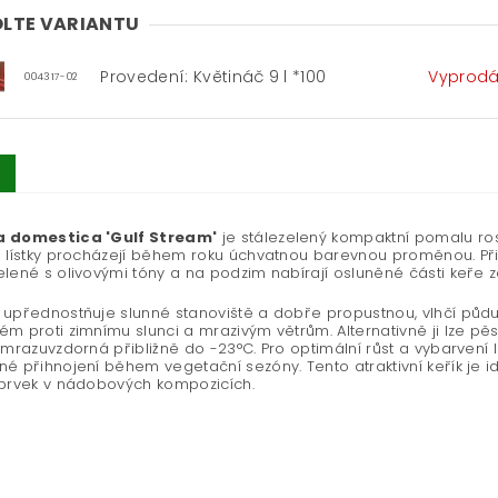
LTE VARIANTU
Provedení: Květináč 9 l *100
Vyprod
004317-02
 domestica 'Gulf Stream'
je stálezelený kompaktní pomalu rost
 lístky procházejí během roku úchvatnou barevnou proměnou. Při 
lené s olivovými tóny a na podzim nabírají osluněné části keře z
upřednostňuje slunné stanoviště a dobře propustnou, vlhčí půdu
m proti zimnímu slunci a mrazivým větrům. Alternativně ji lze p
 mrazuvzdorná přibližně do -23°C. Pro optimální růst a vybarvení l
é přihnojení během vegetační sezóny. Tento atraktivní keřík je i
 prvek v nádobových kompozicích.