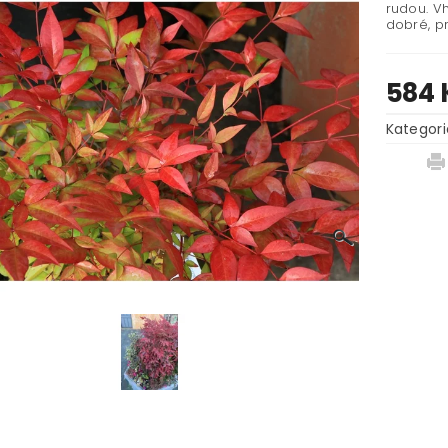
rudou. Vh
dobré, p
584 
Kategori