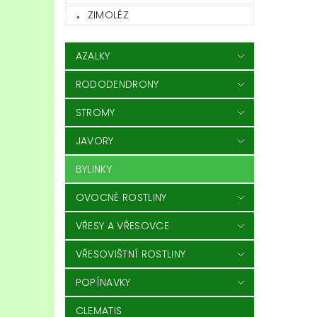
ZIMOLÉZ
AZALKY
RODODENDRONY
STROMY
JAVORY
BYLINKY
OVOCNÉ ROSTLINY
VŘESY A VŘESOVCE
VŘESOVIŠTNÍ ROSTLINY
POPÍNAVKY
CLEMATIS