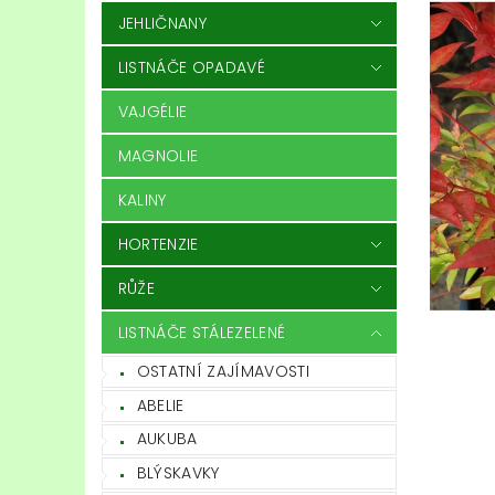
JEHLIČNANY
LISTNÁČE OPADAVÉ
VAJGÉLIE
MAGNOLIE
KALINY
HORTENZIE
RŮŽE
LISTNÁČE STÁLEZELENÉ
OSTATNÍ ZAJÍMAVOSTI
ABELIE
AUKUBA
BLÝSKAVKY