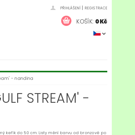
|
PŘIHLÁŠENÍ
REGISTRACE
KOŠÍK:
0 Kč
eam' - nandina
ULF STREAM' -
ený keřík do 50 cm. Listy mění barvu od bronzové po