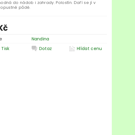
odná do nádob i zahrady. Polostín. Daří se jí v
ropustné půdě.
Kč
e
Nandina
Tisk
Dotaz
Hlídat cenu