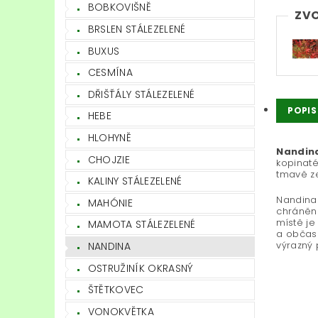
BOBKOVIŠNĚ
ZVO
BRSLEN STÁLEZELENÉ
BUXUS
CESMÍNA
DŘIŠŤÁLY STÁLEZELENÉ
POPIS
HEBE
HLOHYNĚ
Nandina
CHOJZIE
kopinaté
tmavě ze
KALINY STÁLEZELENÉ
Nandina 
MAHÓNIE
chráněné
místě je
MAMOTA STÁLEZELENÉ
a občasn
výrazný
NANDINA
OSTRUŽINÍK OKRASNÝ
ŠTĚTKOVEC
VONOKVĚTKA