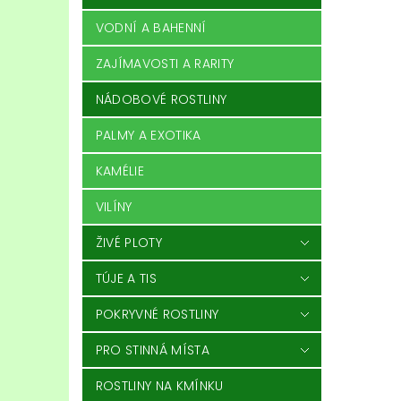
VODNÍ A BAHENNÍ
ZAJÍMAVOSTI A RARITY
NÁDOBOVÉ ROSTLINY
PALMY A EXOTIKA
KAMÉLIE
VILÍNY
ŽIVÉ PLOTY
TÚJE A TIS
POKRYVNÉ ROSTLINY
PRO STINNÁ MÍSTA
ROSTLINY NA KMÍNKU