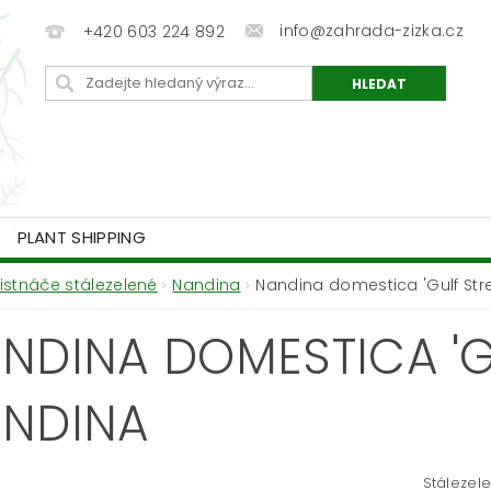
info@zahrada-zizka.cz
+420 603 224 892
PLANT SHIPPING
Listnáče stálezelené
Nandina
Nandina domestica 'Gulf Str
NDINA DOMESTICA 'G
NDINA
Stálezel