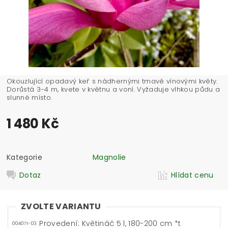
Okouzlující opadavý keř s nádhernými tmavě vínovými květy.
Dorůstá 3-4 m, kvete v květnu a voní. Vyžaduje vlhkou půdu a
slunné místo.
1 480 Kč
Kategorie
Magnolie
Dotaz
Hlídat cenu
ZVOLTE VARIANTU
Provedení: Květináč 5 l, 180-200 cm *t
004071-03