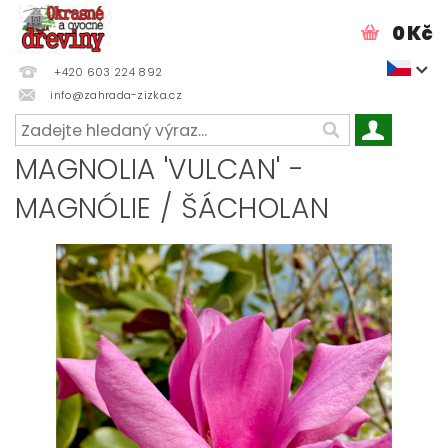
0 Kč
+420 603 224 892
info@zahrada-zizka.cz
MAGNOLIA 'VULCAN' -
MAGNÓLIE / ŠÁCHOLAN