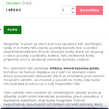
Skladem
(1 ks)
1 480 Kč
POPIS
Magnólie 'Vulcan' je dech beroucí opadavý keř dorůstající
výšky 3-4 metry. Má vejčitý, později kulovitý tvar a vyniká
nepřehlédnutelnými tmavě vínovými květy, které se objevují
o něco později v průběhu května. Tyto nádherné květy
příjemně voní a dodávají zahradě exotický nádech.
Pro optimální růst vyžaduje
vlhkou, mírně kyselou půdu
bohatou na humus. Nejlépe se jí daří na slunném nebo
lehce polostinném stanovišti, které je chráněné proti zimním
mrazivým větrům. Je vhodné ji vysadit na místo, kde bude
mít dostatek prostoru pro svůj majestátní růst.
Tato odrůda není vhodná do chladnějších oblastí, proto je
důležité zvážit místní klimatické podmínky před výsadbou. V
teplejších lokalitách však bude magnólie 'Vulcan'
nepochybně okouzlujícím přírůstkem do vaší zahrady, který
každý rok odmění péči majitele úchvatným květenstvím.