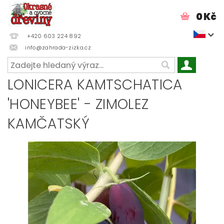
0 Kč
+420 603 224 892
info@zahrada-zizka.cz
LONICERA KAMTSCHATICA
'HONEYBEE' - ZIMOLEZ
KAMČATSKÝ