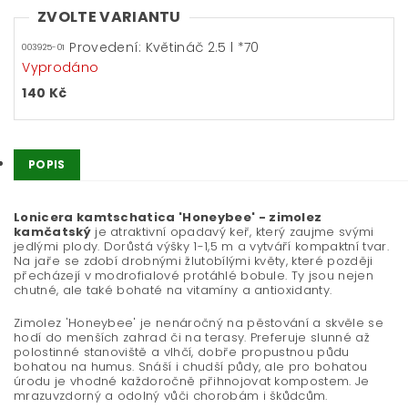
ZVOLTE VARIANTU
Provedení: Květináč 2.5 l *70
003925-01
Vyprodáno
140 Kč
POPIS
Lonicera kamtschatica 'Honeybee' - zimolez
kamčatský
je atraktivní opadavý keř, který zaujme svými
jedlými plody. Dorůstá výšky 1-1,5 m a vytváří kompaktní tvar.
Na jaře se zdobí drobnými žlutobílými květy, které později
přecházejí v modrofialové protáhlé bobule. Ty jsou nejen
chutné, ale také bohaté na vitamíny a antioxidanty.
Zimolez 'Honeybee' je nenáročný na pěstování a skvěle se
hodí do menších zahrad či na terasy. Preferuje slunné až
polostinné stanoviště a vlhčí, dobře propustnou půdu
bohatou na humus. Snáší i chudší půdy, ale pro bohatou
úrodu je vhodné každoročně přihnojovat kompostem. Je
mrazuvzdorný a odolný vůči chorobám i škůdcům.