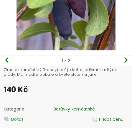
1
z 2
Zimolez kamčatský 'Honeybee' je keř s jedlými sladkými
plody. Má modré bobule a kvete žlutě na jaře.
140 Kč
Kategorie
Borůvky kamčatské
Dotaz
Hlídat cenu