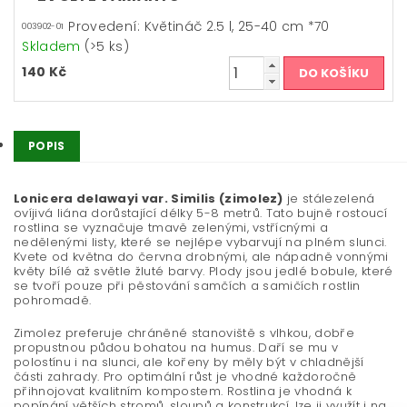
Provedení: Květináč 2.5 l, 25-40 cm *70
003902-01
Skladem
(>5 ks)
140 Kč
POPIS
Lonicera delawayi var. Similis (zimolez)
je stálezelená
ovíjivá liána dorůstající délky 5-8 metrů. Tato bujně rostoucí
rostlina se vyznačuje tmavě zelenými, vstřícnými a
nedělenými listy, které se nejlépe vybarvují na plném slunci.
Kvete od května do června drobnými, ale nápadně vonnými
květy bílé až světle žluté barvy. Plody jsou jedlé bobule, které
se tvoří pouze při pěstování samčích a samičích rostlin
pohromadě.
Zimolez preferuje chráněné stanoviště s vlhkou, dobře
propustnou půdou bohatou na humus. Daří se mu v
polostínu i na slunci, ale kořeny by měly být v chladnější
části zahrady. Pro optimální růst je vhodné každoročně
přihnojovat kvalitním kompostem. Rostlina je vhodná k
popínání větších stromů, sloupů a konstrukcí, lze ji využít i na