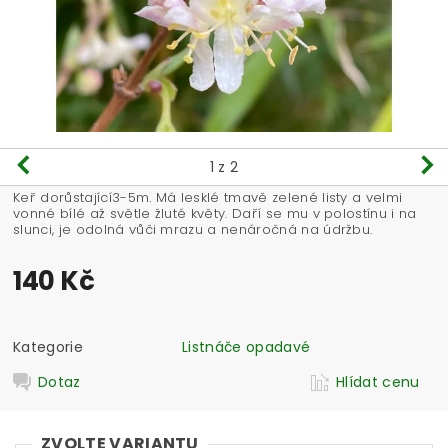
1
z 2
Keř dorůstající3-5m. Má lesklé tmavě zelené listy a velmi
vonné bílé až světle žluté květy. Daří se mu v polostínu i na
slunci, je odolná vůči mrazu a nenáročná na údržbu.
140 Kč
Kategorie
Listnáče opadavé
Dotaz
Hlídat cenu
ZVOLTE VARIANTU