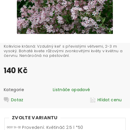
Kolkvície krásná: Vzdušný keř s převislými větvemi, 2-3 m
vysoký. Bohatě kvete růžovými zvonkovitými květy v květnu a
červnu. Nenáročná na pěstování.
140 Kč
Kategorie
Listnáče opadavé
Dotaz
Hlídat cenu
ZVOLTE VARIANTU
Provedení: Květináč 2.5 l *50
003731-02