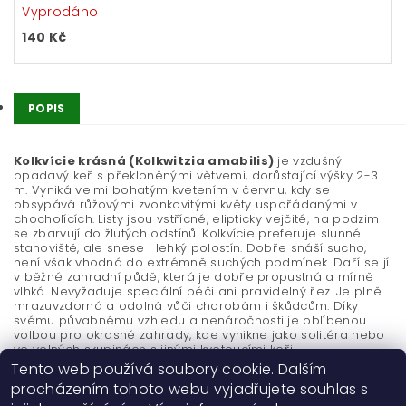
Vyprodáno
140 Kč
POPIS
Kolkvície krásná (Kolkwitzia amabilis)
je vzdušný
opadavý keř s překloněnými větvemi, dorůstající výšky 2-3
m. Vyniká velmi bohatým kvetením v červnu, kdy se
obsypává růžovými zvonkovitými květy uspořádanými v
chocholících. Listy jsou vstřícné, elipticky vejčité, na podzim
se zbarvují do žlutých odstínů. Kolkvície preferuje slunné
stanoviště, ale snese i lehký polostín. Dobře snáší sucho,
není však vhodná do extrémně suchých podmínek. Daří se jí
v běžné zahradní půdě, která je dobře propustná a mírně
vlhká. Nevyžaduje speciální péči ani pravidelný řez. Je plně
mrazuvzdorná a odolná vůči chorobám i škůdcům. Díky
svému půvabnému vzhledu a nenáročnosti je oblíbenou
volbou pro okrasné zahrady, kde vynikne jako solitéra nebo
ve volných skupinách s jinými kvetoucími keři.
Tento web používá soubory cookie. Dalším
procházením tohoto webu vyjadřujete souhlas s