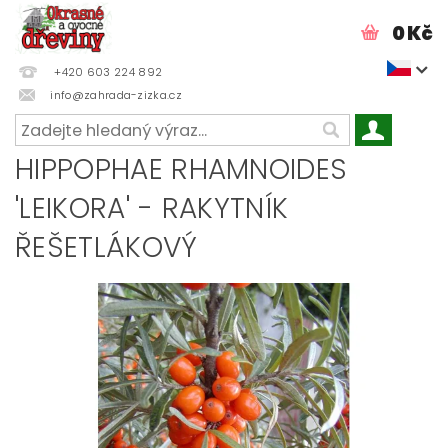
0 Kč
+420 603 224 892
info@zahrada-zizka.cz
HIPPOPHAE RHAMNOIDES
'LEIKORA' - RAKYTNÍK
ŘEŠETLÁKOVÝ