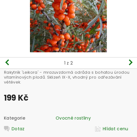
1
z 2
Rakytník 'Leikora' - mrazuvzdorná odrůda s bohatou úrodou
vitamínových plodů. Sklizeň IX-X, vhodný pro odřezávání
větévek.
199 Kč
Kategorie
Ovocné rostliny
Dotaz
Hlídat cenu