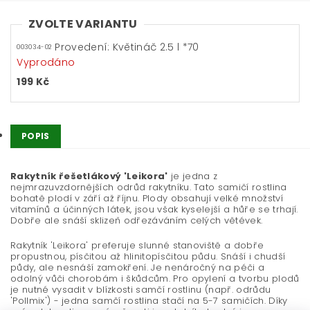
ZVOLTE VARIANTU
Provedení: Květináč 2.5 l *70
003034-02
Vyprodáno
199 Kč
POPIS
Rakytník řešetlákový 'Leikora'
je jedna z
nejmrazuvzdornějších odrůd rakytníku. Tato samičí rostlina
bohatě plodí v září až říjnu. Plody obsahují velké množství
vitamínů a účinných látek, jsou však kyselejší a hůře se trhají.
Dobře ale snáší sklizeň odřezáváním celých větévek.
Rakytník 'Leikora' preferuje slunné stanoviště a dobře
propustnou, písčitou až hlinitopísčitou půdu. Snáší i chudší
půdy, ale nesnáší zamokření. Je nenáročný na péči a
odolný vůči chorobám i škůdcům. Pro opylení a tvorbu plodů
je nutné vysadit v blízkosti samčí rostlinu (např. odrůdu
'Pollmix') - jedna samčí rostlina stačí na 5-7 samičích. Díky