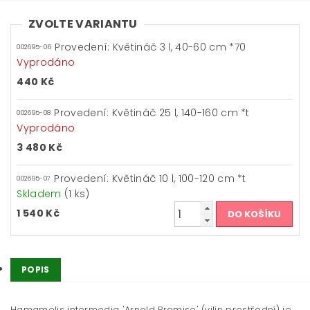
ZVOLTE VARIANTU
Provedení: Květináč 3 l, 40-60 cm *70
002695-06
Vyprodáno
440 Kč
Provedení: Květináč 25 l, 140-160 cm *t
002695-08
Vyprodáno
3 480 Kč
Provedení: Květináč 10 l, 100-120 cm *t
002695-07
Skladem
(1 ks)
1 540 Kč
POPIS
Hamamelis intermedia 'Arnold Promise' (vilín prostřední) je