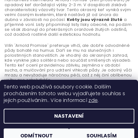
opadavý keř dorůstající výšky 2-3 m. V dospělosti získává
charakteristický vázovitý tvar. Tento okrasný keř vyniká svým
velmi časným kvetením, které nastává již od února do
dubna v závislosti na počasí.
Květy jsou výrazně žluté
a
příjemně voní. Listy připomínají listy lísky obecné, na podzim
se však zbarvují do překrásných oranžově žlutých odstínů,
což dodává rostlině další estetickou hodnotu.
Vilín 'Arnold Promise' preferuje vlhčí, ale dobře odvodněné
půdy bohaté na humus. Daří se mu na slunečných i
polostinných stanovištích. Je vhodný do okrasných zahrad,
kde vynikne jako solitéra nebo součást smíšených výsadeb.
Tento keř ocení pravidelnou zálivku, zejména v období
sucha, a mulčování pro udržení vlhkosti půdy. Je odolný vůči
mrazu a nevyžaduje náročnou péči, což z něj činí oblíbenou
volbu pro zahrádkáře.
Tento web používá soubory cookie. Dalším
procházením tohoto webu vyjadřujete souhlas s
jejich používáním.. Více informací
zde
.
NASTAVENÍ
2026 ©
Okrasné dřeviny Ing. Milan Žižka
, všechna práva vyhrazena
Vytvořil Shoptet
ODMÍTNOUT
SOUHLASÍM