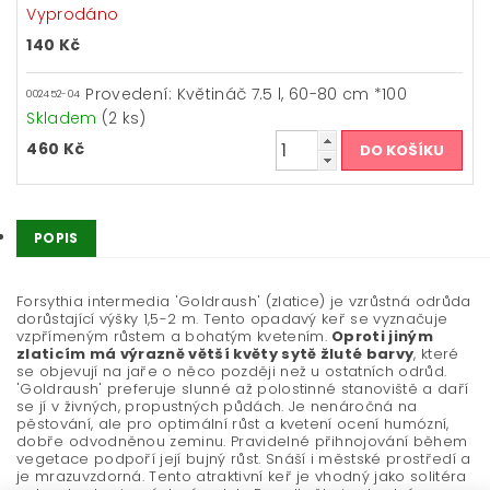
Vyprodáno
140 Kč
Provedení: Květináč 7.5 l, 60-80 cm *100
002452-04
Skladem
(2 ks)
460 Kč
POPIS
Forsythia intermedia 'Goldraush' (zlatice) je vzrůstná odrůda
dorůstající výšky 1,5-2 m. Tento opadavý keř se vyznačuje
vzpřímeným růstem a bohatým kvetením.
Oproti jiným
zlaticím má výrazně větší květy sytě žluté barvy
, které
se objevují na jaře o něco později než u ostatních odrůd.
'Goldraush' preferuje slunné až polostinné stanoviště a daří
se jí v živných, propustných půdách. Je nenáročná na
pěstování, ale pro optimální růst a kvetení ocení humózní,
dobře odvodněnou zeminu. Pravidelné přihnojování během
vegetace podpoří její bujný růst. Snáší i městské prostředí a
je mrazuvzdorná. Tento atraktivní keř je vhodný jako solitéra