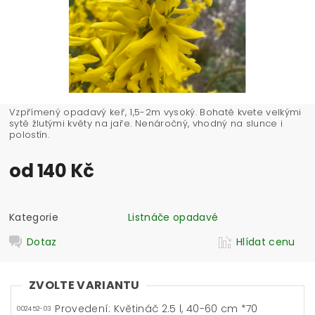
Vzpřímený opadavý keř, 1,5-2m vysoký. Bohatě kvete velkými
sytě žlutými květy na jaře. Nenáročný, vhodný na slunce i
polostín.
od 140 Kč
Kategorie
Listnáče opadavé
Dotaz
Hlídat cenu
ZVOLTE VARIANTU
Provedení: Květináč 2.5 l, 40-60 cm *70
002452-03