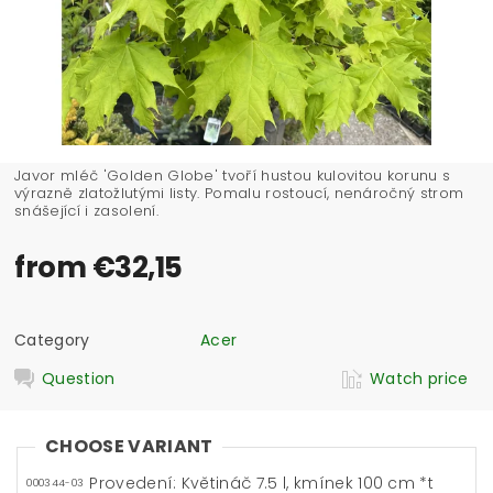
Javor mléč 'Golden Globe' tvoří hustou kulovitou korunu s
výrazně zlatožlutými listy. Pomalu rostoucí, nenáročný strom
snášející i zasolení.
from €32,15
Category
Acer
Question
Watch price
CHOOSE VARIANT
Provedení: Květináč 7.5 l, kmínek 100 cm *t
000344-03