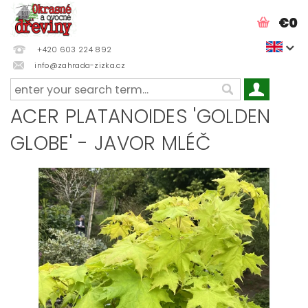
€0
+420 603 224 892
info@zahrada-zizka.cz
ACER PLATANOIDES 'GOLDEN
GLOBE' - JAVOR MLÉČ