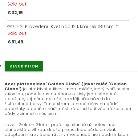
Sold out
€32,15
Provedení: Květináč 12 l, kmínek 180 cm *t
000344-04
Sold out
€91,49
DESCRIPTION
Acer platanoides 'Golden Globe' (javor mléč 'Golden
Globe')
je atraktivní kultivar javoru mléče, který tvoří hustou
kulovitou, pomalu rostoucí korunu. Listy jsou nápadně
zlatožluté, zejména na jaře, později přecházejí do
žlutozelené barvy. Tento strom je nenáročný na půdní
podmínky a dobře snáší městské prostředí včetně zasolení
půdy v zimních měsících.
Javor 'Golden Globe' preferuje slunné až polostinné
stanoviště a vlhkou, dobře propustnou půdu. Je však
adaptabilní a zvládne růst i v méně ideálních podmínkách.