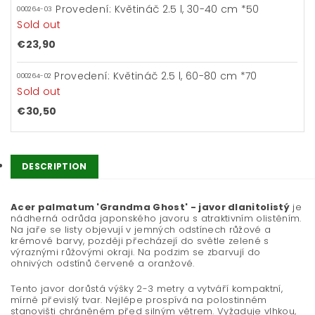
Provedení: Květináč 2.5 l, 30-40 cm *50
000264-03
Sold out
€23,90
Provedení: Květináč 2.5 l, 60-80 cm *70
000264-02
Sold out
€30,50
DESCRIPTION
Acer palmatum 'Grandma Ghost' - javor dlanitolistý
je
nádherná odrůda japonského javoru s atraktivním olistěním.
Na jaře se listy objevují v jemných odstínech růžové a
krémové barvy, později přecházejí do světle zelené s
výraznými růžovými okraji. Na podzim se zbarvují do
ohnivých odstínů červené a oranžové.
Tento javor dorůstá výšky 2-3 metry a vytváří kompaktní,
mírně převislý tvar. Nejlépe prospívá na polostinném
stanovišti chráněném před silným větrem. Vyžaduje vlhkou,