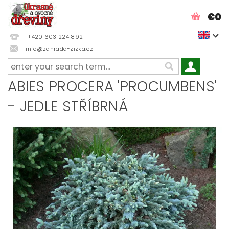
€0
+420 603 224 892
info@zahrada-zizka.cz
ABIES PROCERA 'PROCUMBENS'
- JEDLE STŘÍBRNÁ