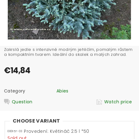
Zakrslá jedle s intenzivně modrým jehličím, pomalým růstem
a kompaktním tvarem. Ideální do skalek a malých zahrad.
€14,84
Category
Abies
Question
Watch price
CHOOSE VARIANT
Provedení: Květináč 2.5 l *50
000157-03
Sold out