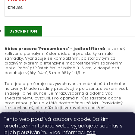
€14,84
DESCRIPTION
Abies procera 'Procumbens' - jedle stříbrná
je zakrslý
kultivar s pomalým růstem, ideální pro skalky a malé
zahrádky. Vyznačuje se kompaktním, polštářovitým až
plazivým tvarem a intenzivně modrostříbrným zbarvením
jehlic. Roční přírůstek činí přibližně 3-5 cm, v dospělosti
dosahuje výšky 0,4-0,5 m a šířky 1-1,5 m.
Tato jedle preferuje nevysychavou, humózní půdu bohatou
na živiny. Mladé rostliny prospívají v polostínu, s věkem však
snášejí i plné slunce. Je mrazuvzdorná a odolná vůči
znečištěnému ovzduší. Pro optimální růst zajistěte dobře
propustnou půdu a v létě dostatečnou zálivku. Pravidelný
řez není nutný, ale můžete ji tvarovat pro udržení
kompaktního vzhledu.
Tento web používá soubory cookie. Dalším
procházením tohoto webu vyjadřujete souhlas s
jejich používáním.. Více informací
zde
.