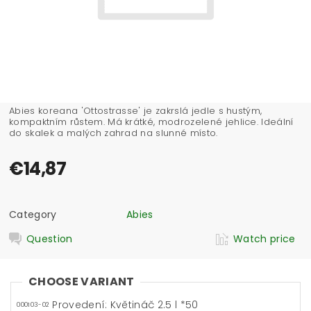
Abies koreana 'Ottostrasse' je zakrslá jedle s hustým,
kompaktním růstem. Má krátké, modrozelené jehlice. Ideální
do skalek a malých zahrad na slunné místo.
€14,87
Category
Abies
Question
Watch price
CHOOSE VARIANT
Provedení: Květináč 2.5 l *50
000103-02