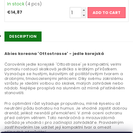
In stock
(4 pcs)
€14,87
DESCRIPTION
Abies koreana 'Ottostrasse' - jedle korejská
Čarověník jedle korejské 'Ottostrasse' je kompaktní, velmi
pomalu rostoucí skalková jedlička s krátkým přírůstkem.
Vyznačuje se hustým, kulovitým až polštářovitým tvarem a
drobnými, tmavozelenými jehlicemi. Díky svému zakrslému
vzrůstu je ideální volbou do skalek, malých zahrádek nebo
nádob. Nejlépe prospívá na slunném až mírně přistíněném
stanovišti.
Pro optimální růst vyžaduje propustnou, mírně kyselou až
neutrální půdu bohatou na humus. Je vhodné zajistit dobrou
drenáž, jelikož nesnáší přemokření. V zimě ocení ochranu
před ostrým větrem. Tato nenáročná a mrazuvzdorná
odrůda je vhodná i pro začínající zahrádkáře. Pravidelným
zastřihováním lze udržet její kompaktní tvar a omezit
případné přerůstání.