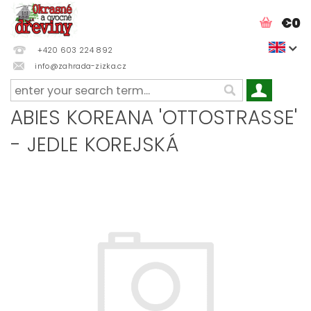
€0
+420 603 224 892
info@zahrada-zizka.cz
ABIES KOREANA 'OTTOSTRASSE'
- JEDLE KOREJSKÁ