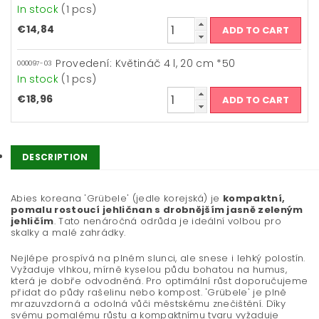
In stock
(1 pcs)
€14,84
Provedení: Květináč 4 l, 20 cm *50
000097-03
In stock
(1 pcs)
€18,96
DESCRIPTION
Abies koreana 'Grübele' (jedle korejská) je
kompaktní,
pomalu rostoucí jehličnan s drobnějším jasně zeleným
jehličím
. Tato nenáročná odrůda je ideální volbou pro
skalky a malé zahrádky.
Nejlépe prospívá na plném slunci, ale snese i lehký polostín.
Vyžaduje vlhkou, mírně kyselou půdu bohatou na humus,
která je dobře odvodněná. Pro optimální růst doporučujeme
přidat do půdy rašelinu nebo kompost. 'Grübele' je plně
mrazuvzdorná a odolná vůči městskému znečištění. Díky
svému pomalému růstu a kompaktnímu tvaru vyžaduje