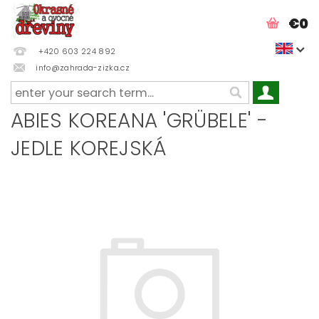
€0
+420 603 224 892
info@zahrada-zizka.cz
ABIES KOREANA 'GRÜBELE' -
JEDLE KOREJSKÁ