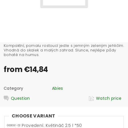
Kompaktní, pomalu rostoucí jedle s jemným zeleným jehličím.
Vhodná do skalek a malých zahrad. Slunce, nejlépe půdy
bohaté na humus.
from €14,84
Category
Abies
Question
Watch price
CHOOSE VARIANT
Provedení: Květináč 2.5 l *50
000097-02