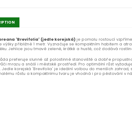
IPTION
reana 'Brevifolia' (jedle korejská)
je pomalu rostoucí vzpřímen
 výšky přibližně 1 metr. Vyznačuje se kompaktním habitem a atrakt
ku. Jehlice jsou tmavě zelené, krátké a husté, což dodává rostlin
ůda preferuje slunné až polostinné stanoviště a dobře propustn
ůči mrazu a snáší i městské prostředí. Pro optimální růst vyžaduj
 Jedle korejská 'Brevifolia' je ideální volbou do menších zahrad,
malému růstu a kompaktnímu tvaru je vhodná i pro pěstování v n