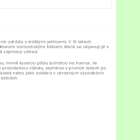
á odrůda s krátkými jehlicemi. V 10 letech
ivními namodralými šiškami, které se objevují již v
ě zajímavý vzhled.
ou, mírně kyselou půdu bohatou na humus. Je
e pravidelnou zálivku, zejména v prvních letech po
 skalek nebo jako solitéra v okrasných výsadbách.
ádobách.