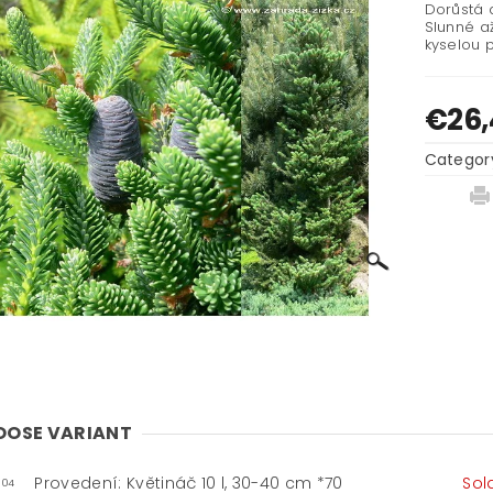
Dorůstá d
Slunné a
kyselou 
€26,
Categor
OOSE VARIANT
Provedení: Květináč 10 l, 30-40 cm *70
Sol
-04