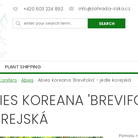
info@zahrada-zizka.cz
+420 603 224 892
PLANT SHIPPING
Conifers
Abies
Abies koreana 'Brevifolia' - jedle korejská
IES KOREANA 'BREVIFO
REJSKÁ
Pomalu r