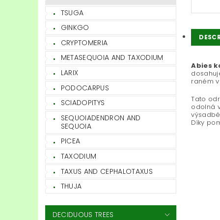
TSUGA
GINKGO
DESCR
CRYPTOMERIA
METASEQUOIA AND TAXODIUM
Abies ko
LARIX
dosahuje
raném vě
PODOCARPUS
Tato odr
SCIADOPITYS
odolná v
výsadbě.
SEQUOIADENDRON AND
Díky po
SEQUOIA
PICEA
TAXODIUM
TAXUS AND CEPHALOTAXUS
THUJA
DECIDUOUS TREES