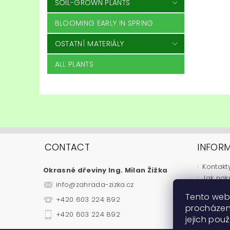
SOIL-GROWN PLANTS
BLOOMING EARLY IN SPRING
OSTATNÍ MATERIÁLY
ALL PLANTS
CONTACT
INFOR
Kontakt
Okrasné dřeviny Ing. Milan Žižka
Jak nak
info
@
zahrada-zizka.cz
Obchod
Tento web
+420 603 224 892
Podmínk
procházen
Fytosan
+420 603 224 892
jejich pou
Návody