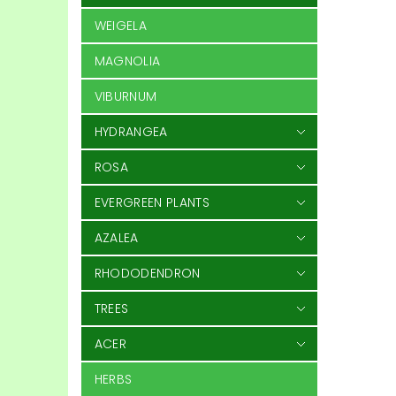
WEIGELA
MAGNOLIA
VIBURNUM
HYDRANGEA
ROSA
EVERGREEN PLANTS
AZALEA
RHODODENDRON
TREES
ACER
HERBS