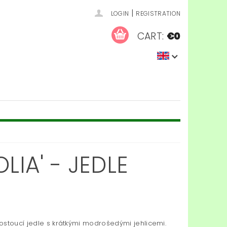
|
LOGIN
REGISTRATION
CART:
€0
LIA' - JEDLE
ostoucí jedle s krátkými modrošedými jehlicemi.