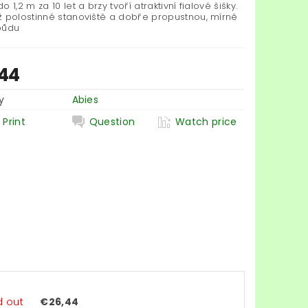
o 1,2 m za 10 let a brzy tvoří atraktivní fialové šišky.
ž polostinné stanoviště a dobře propustnou, mírně
půdu
44
y
Abies
Print
Question
Watch price
d out
€26,44