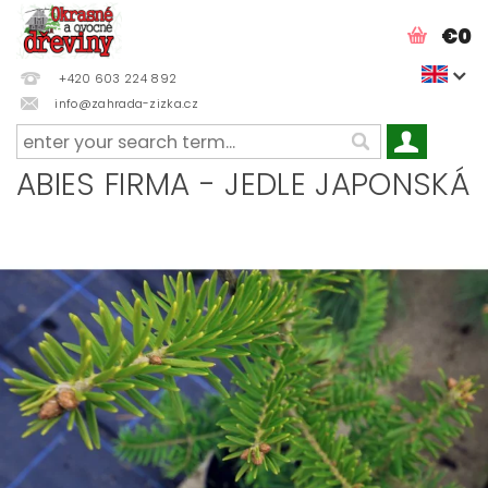
€0
+420 603 224 892
info@zahrada-zizka.cz
ABIES FIRMA - JEDLE JAPONSKÁ