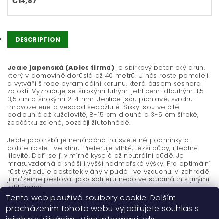
€14,87
DESCRIPTION
Jedle japonská (Abies firma)
je sbírkový botanický druh,
který v domovině dorůstá až 40 metrů. U nás roste pomaleji
a vytváří široce pyramidální korunu, která časem seshora
zploští. Vyznačuje se širokými tuhými jehlicemi dlouhými 1,5-
3,5 cm a širokými 2-4 mm. Jehlice jsou pichlavé, svrchu
tmavozelené a vespod šedožluté. Šišky jsou vejčitě
podlouhlé až kuželovité, 8-15 cm dlouhé a 3-5 cm široké,
zpočátku zelené, později žlutohnědé.
Jedle japonská je nenáročná na světelné podmínky a
dobře roste i ve stínu. Preferuje vlhké, těžší půdy, ideálně
jílovité. Daří se jí v mírně kyselé až neutrální půdě. Je
mrazuvzdorná a snáší i vyšší nadmořské výšky. Pro optimální
růst vyžaduje dostatek vláhy v půdě i ve vzduchu. V zahradě
ji můžeme pěstovat jako solitéru nebo ve skupinách s jinými
jehličnany.
Tento web používá soubory cookie. Dalším
procházením tohoto webu vyjadřujete souhlas s