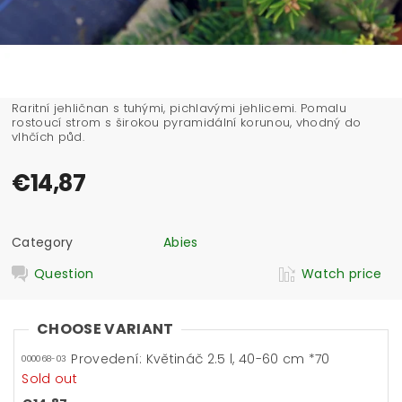
Raritní jehličnan s tuhými, pichlavými jehlicemi. Pomalu
rostoucí strom s širokou pyramidální korunou, vhodný do
vlhčích půd.
€14,87
Category
Abies
Question
Watch price
CHOOSE VARIANT
Provedení: Květináč 2.5 l, 40-60 cm *70
000068-03
Sold out