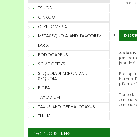
000033
TSUGA
GINKGO
CRYPTOMERIA
DESCR
METASEQUOIA AND TAXODIUM
LARIX
Abies b
PODOCARPUS
jehlicem
jsou krá
SCIADOPITYS
SEQUOIADENDRON AND
Pro opti
SEQUOIA
humus. P
přemokř
PICEA
Tento ku
TAXODIUM
zahrad v
zahrádk
TAXUS AND CEPHALOTAXUS
THUJA
DECIDUOUS TREES