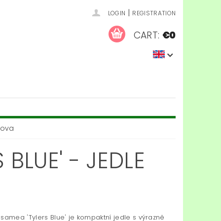
|
LOGIN
REGISTRATION
CART:
€0
mova
 BLUE' - JEDLE
lsamea 'Tylers Blue' je kompaktní jedle s výrazně