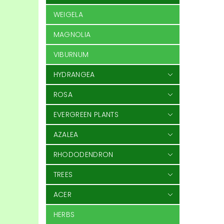
WEIGELA
MAGNOLIA
VIBURNUM
HYDRANGEA
ROSA
EVERGREEN PLANTS
AZALEA
RHODODENDRON
TREES
ACER
HERBS