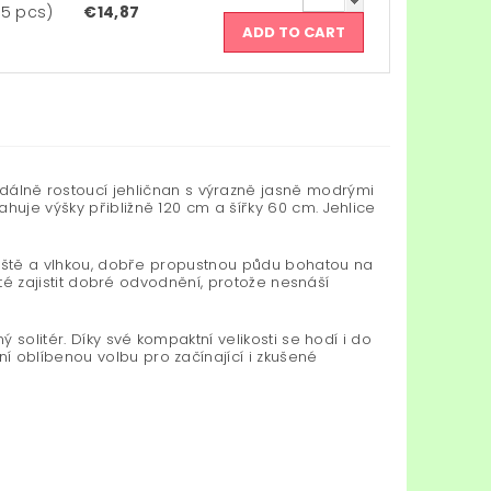
(5 pcs)
€14,87
dálně rostoucí jehličnan s výrazně jasně modrými
huje výšky přibližně 120 cm a šířky 60 cm. Jehlice
noviště a vlhkou, dobře propustnou půdu bohatou na
žité zajistit dobré odvodnění, protože nesnáší
 solitér. Díky své kompaktní velikosti se hodí i do
í oblíbenou volbu pro začínající i zkušené