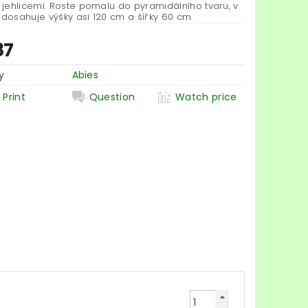
jehlicemi. Roste pomalu do pyramidálního tvaru, v
 dosahuje výšky asi 120 cm a šířky 60 cm.
87
y
Abies
Print
Question
Watch price