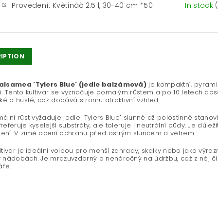
Provedení: Květináč 2.5 l, 30-40 cm *50
In stock
-02
IPTION
alsamea 'Tylers Blue' (jedle balzámová)
je kompaktní, pyrami
i. Tento kultivar se vyznačuje pomalým růstem a po 10 letech dosa
tké a husté, což dodává stromu atraktivní vzhled.
mální růst vyžaduje jedle 'Tylers Blue' slunné až polostinné sta
referuje kyselejší substráty, ale toleruje i neutrální půdy. Je důle
ení. V zimě ocení ochranu před ostrým sluncem a větrem.
ltivar je ideální volbou pro menší zahrady, skalky nebo jako výrazný
 nádobách. Je mrazuvzdorný a nenáročný na údržbu, což z něj čin
áře.