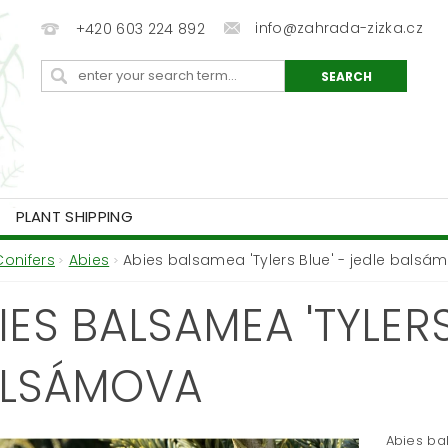
info@zahrada-zizka.cz
+420 603 224 892
PLANT SHIPPING
Conifers
Abies
Abies balsamea 'Tylers Blue' - jedle balsá
IES BALSAMEA 'TYLERS
LSÁMOVA
Abies ba