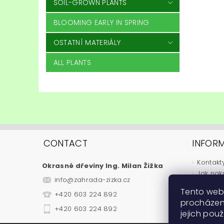
SOIL-GROWN PLANTS
BLOOMING EARLY IN SPRING
OSTATNÍ MATERIÁLY
ALL PLANTS
CONTACT
INFOR
Kontakt
Okrasné dřeviny Ing. Milan Žižka
Jak nak
info
@
zahrada-zizka.cz
Obchod
Tento web
+420 603 224 892
Podmínk
procházen
Fytosan
+420 603 224 892
jejich pou
Návody