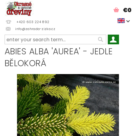
€0
+420 603 224 892
info@zahrada-zizka.cz
ABIES ALBA 'AUREA' - JEDLE
BĚLOKORÁ