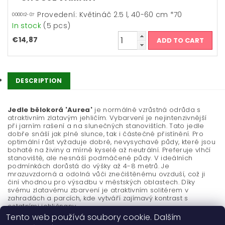
Provedení: Květináč 2.5 l, 40-60 cm *70
000012-07
In stock
(5 pcs)
€14,87
DESCRIPTION
Jedle bělokorá 'Aurea'
je normálně vzrůstná odrůda s
atraktivním zlatavým jehličím. Vybarvení je nejintenzivnější
při jarním rašení a na slunečných stanovištích. Tato jedle
dobře snáší jak plné slunce, tak i částečné přistínění. Pro
optimální růst vyžaduje dobré, nevysychavé půdy, které jsou
bohaté na živiny a mírně kyselé až neutrální. Preferuje vlhčí
stanoviště, ale nesnáší podmáčené půdy. V ideálních
podmínkách dorůstá do výšky až 4-8 metrů. Je
mrazuvzdorná a odolná vůči znečištěnému ovzduší, což ji
činí vhodnou pro výsadbu v městských oblastech. Díky
svému zlatavému zbarvení je atraktivním solitérem v
zahradách a parcích, kde vytváří zajímavý kontrast s
ostatními jehličnany.
Tento web používá soubory cookie. Dalším