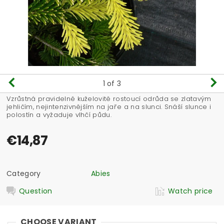
1
of 3
Vzrůstná pravidelně kuželovitě rostoucí odrůda se zlatavým
jehličím, nejintenzivnějším na jaře a na slunci. Snáší slunce i
polostín a vyžaduje vlhčí půdu.
€14,87
Category
Abies
Question
Watch price
CHOOSE VARIANT