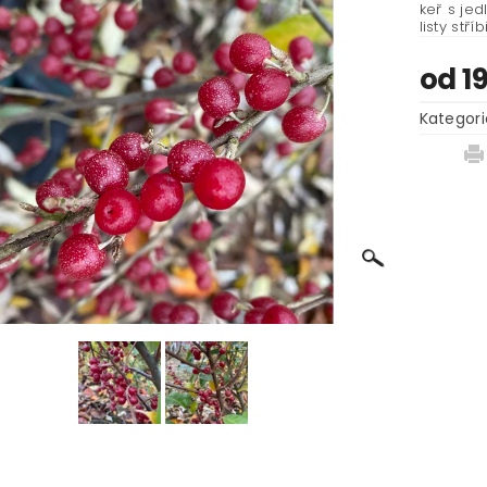
keř s jed
listy stříb
od 1
Kategori