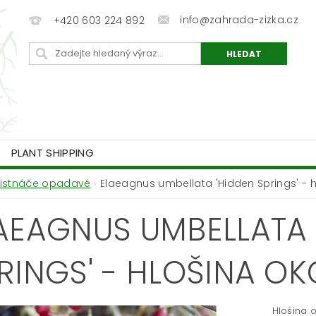
info@zahrada-zizka.cz
+420 603 224 892
PLANT SHIPPING
Listnáče opadavé
Elaeagnus umbellata 'Hidden Springs' - h
AEAGNUS UMBELLATA 
RINGS' - HLOŠINA O
Hlošina 