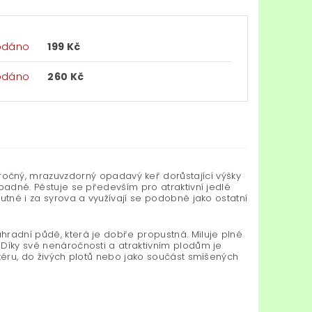
odáno
199 Kč
odáno
260 Kč
očný, mrazuvzdorný opadavý keř dorůstající výšky
nápadné. Pěstuje se především pro atraktivní jedlé
hutné i za syrova a využívají se podobně jako ostatní
ahradní půdě, která je dobře propustná. Miluje plné
. Díky své nenáročnosti a atraktivním plodům je
litéru, do živých plotů nebo jako součást smíšených