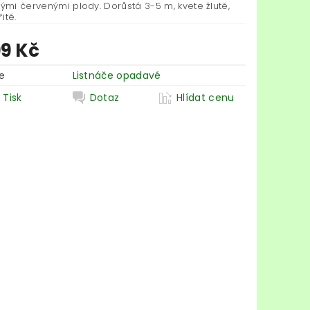
lými červenými plody. Dorůstá 3-5 m, kvete žlutě,
řité.
99 Kč
e
Listnáče opadavé
Tisk
Dotaz
Hlídat cenu