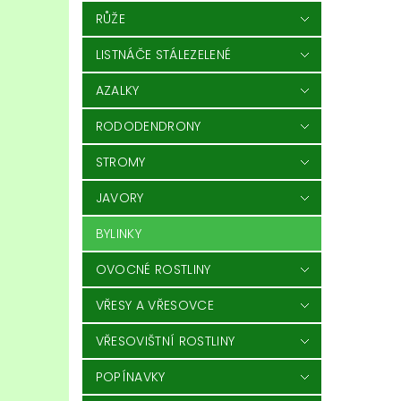
RŮŽE
LISTNÁČE STÁLEZELENÉ
AZALKY
RODODENDRONY
STROMY
JAVORY
BYLINKY
OVOCNÉ ROSTLINY
VŘESY A VŘESOVCE
VŘESOVIŠTNÍ ROSTLINY
POPÍNAVKY