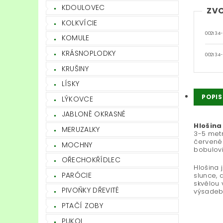
KDOULOVEC
ZVO
KOLKVÍCIE
002134
KOMULE
KRÁSNOPLODKY
002134
KRUŠINY
LÍSKY
POPIS
LÝKOVCE
JABLONĚ OKRASNÉ
Hlošina
MERUZALKY
3-5 metr
červené 
MOCHNY
bobulovi
OŘECHOKŘÍDLEC
Hlošina 
PARÓCIE
slunce, 
skvělou 
PIVOŇKY DŘEVITÉ
výsadeb
PTAČÍ ZOBY
PUKOL