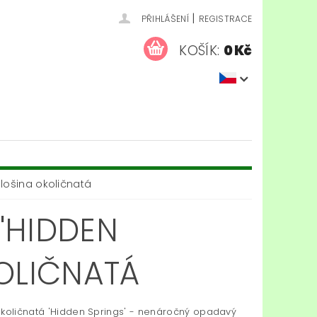
|
PŘIHLÁŠENÍ
REGISTRACE
KOŠÍK:
0 Kč
lošina okoličnatá
'HIDDEN
KOLIČNATÁ
okoličnatá 'Hidden Springs' - nenáročný opadavý