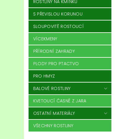
ROSTLINY NA KMÍNKU
S PŘEVISLOU KORUNOU
SLOUPOVITĚ ROSTOUCÍ
VÍCEKMENY
PŘÍRODNÍ ZAHRADY
PLODY PRO PTACTVO
PRO HMYZ
BALOVÉ ROSTLINY
KVETOUCÍ ČASNĚ Z JARA
OSTATNÍ MATERIÁLY
VŠECHNY ROSTLINY