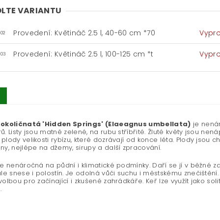
LTE VARIANTU
Provedení: Květináč 2.5 l, 40-60 cm *70
Vypr
-02
Provedení: Květináč 2.5 l, 100-125 cm *t
Vypr
-03
 okoličnatá 'Hidden Springs' (Elaeagnus umbellata)
je nenár
ů. Listy jsou matně zelené, na rubu stříbřité. Žluté květy jsou ne
plody velikosti rybízu, které dozrávají od konce léta. Plody jsou c
ny, nejlépe na džemy, sirupy a další zpracování.
je nenáročná na půdní i klimatické podmínky. Daří se jí v běžné z
ale snese i polostín. Je odolná vůči suchu i městskému znečištění
volbou pro začínající i zkušené zahrádkáře. Keř lze využít jako so
.