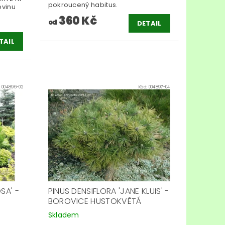
pokroucený habitus.
evinu
360 Kč
od
DETAIL
TAIL
:
004896-02
Kód:
004897-04
SA' -
PINUS DENSIFLORA 'JANE KLUIS' -
BOROVICE HUSTOKVĚTÁ
Skladem