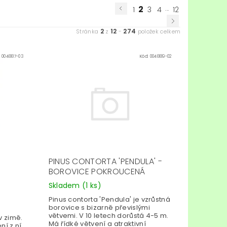
2
...
1
3
4
12
2
12
274
Stránka
z
-
položek celkem
:
004887-03
Kód:
004889-02
PINUS CONTORTA 'PENDULA' -
BOROVICE POKROUCENÁ
Skladem
(1 ks)
Pinus contorta 'Pendula' je vzrůstná
borovice s bizarně převislými
větvemi. V 10 letech dorůstá 4-5 m.
v zimě.
Má řídké větvení a atraktivní
ní z ní