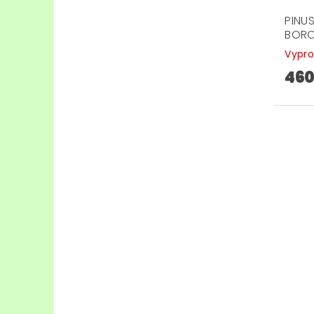
PINUS
BORO
Vypr
460