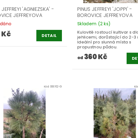
 JEFFREYI 'AGNIEZSKA' -
PINUS JEFFREYI 'JOPPI' -
VICE JEFFREYOVA
BOROVICE JEFFREYOVA
odáno
Skladem
(2 ks)
 Kč
Kulovitě rostoucí kultivar s d
DETAIL
jehlicemi, dorůstající do 2-3
Ideální pro slunná místa s
propustnou půdou.
360 Kč
od
DE
Kód:
008702-01
Kó