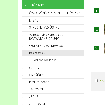
JEHLIČNANY
1.
ČAROVĚNÍKY A MINI JEHLIČNANY
NÍZKÉ
STŘEDNĚ VZRŮSTNÉ
2.
VZRŮSTNÉ ODRŮDY A
BOTANICKÉ DRUHY
OSTATNÍ ZAJÍMAVOSTI
3.
BOROVICE
Borovice kleč
CEDRY
CYPŘIŠKY
NA 
DOUGLASKY
JALOVCE
JEDLE
JEDLOVCE