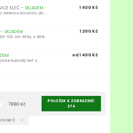
1 400 Kč
VICE KLEČ
–
SKLADEM
a zelenou korunou do...
1 200 Kč
Č
–
SKLADEM
–120 cm šířky, v létě...
od 1 400 Kč
ADEM
oše kulovitý keř s...
POLOŽEK K ZOBRAZENÍ:
7880
Kč
274
A VÝROBCŮ