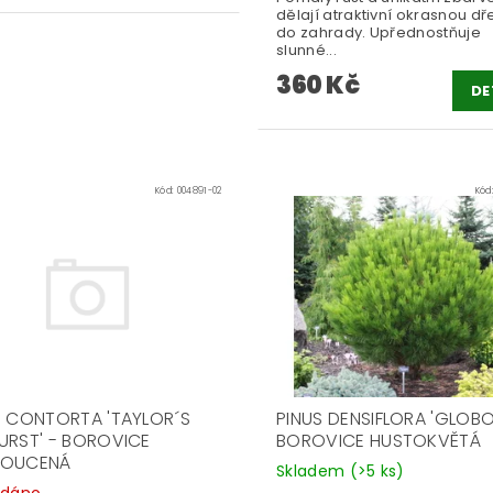
dělají atraktivní okrasnou dř
do zahrady. Upřednostňuje
slunné...
360 Kč
DE
Kód:
004891-02
Kód
S CONTORTA 'TAYLOR´S
PINUS DENSIFLORA 'GLOBO
URST' - BOROVICE
BOROVICE HUSTOKVĚTÁ
ROUCENÁ
Skladem
(>5 ks)
odáno