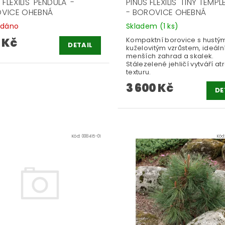
 FLEXILIS 'PENDULA' -
PINUS FLEXILIS 'TINY TEMPLE
VICE OHEBNÁ
- BOROVICE OHEBNÁ
odáno
Skladem
(1 ks)
 Kč
Kompaktní borovice s hustý
DETAIL
kuželovitým vzrůstem, ideáln
menších zahrad a skalek.
Stálezelené jehličí vytváří atr
texturu.
3 600 Kč
DE
Kód:
008415-01
Kód