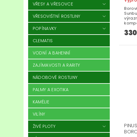
VŘESY A VŘESOVCE
Borov
Sunbur
VŘESOVIŠTNÍ ROSTLINY
výraz
kompa
POPÍNAVKY
330
CLEMATIS
VODNÍ A BAHENNÍ
ZAJÍMAVOSTI A RARITY
NÁDOBOVÉ ROSTLINY
PALMY A EXOTIKA
KAMÉLIE
VILÍNY
PINUS
ŽIVÉ PLOTY
BORO