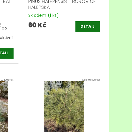
' BAL
PINUS HALEPENSIS - BOROVICE
HALEPSKÁ
Skladem
(1 ks)
m
60 Kč
DETAIL
í do
aktivní
TAIL
:
004906-04
Kód:
007179-02