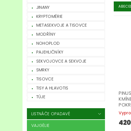
ABECE
JINANY
KRYPTOMÉRIE
METASEKVOJE A TISOVCE
MODŘÍNY
NOHOPLOD
PAJEHLIČNÍKY
SEKVOJOVCE A SEKVOJE
SMRKY
TISOVCE
TISY A HLAVOTIS
PINU
TÚJE
KMÍN
POK
Vypr
LISTNÁČE OPADAVÉ
420
VAJGÉLIE