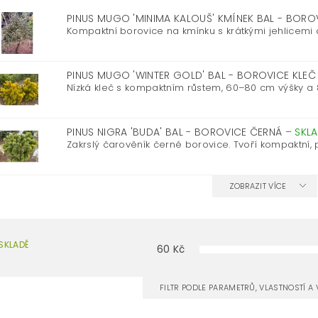
PINUS MUGO 'MINIMA KALOUŠ' KMÍNEK BAL - BORO
Kompaktní borovice na kmínku s krátkými jehlicemi 
PINUS MUGO 'WINTER GOLD' BAL - BOROVICE KLE
Nízká kleč s kompaktním růstem, 60–80 cm výšky a 80
PINUS NIGRA 'BUDA' BAL - BOROVICE ČERNÁ
–
SKL
Zakrslý čarověník černé borovice. Tvoří kompaktní, pl
ZOBRAZIT VÍCE
SKLADĚ
60
Kč
FILTR PODLE PARAMETRŮ, VLASTNOSTÍ 