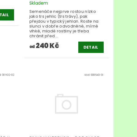
Skladem
Semenáče nejprve rostou nízko
TAIL
jako trs jehlic (trs trávy), pak
přejdou v typický jehlan. Roste na
slunci v dobře odvodněné, mírně
vlhké, mladé rostliny je třeba
chránit před...
240 Kč
od
DETAIL
d:
007192-02
Kód:
008649-01