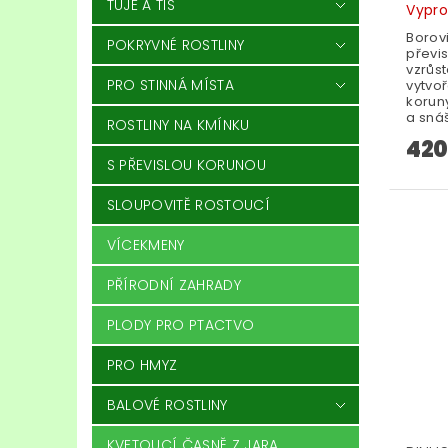
TÚJE A TIS
Vypr
Borovi
POKRYVNÉ ROSTLINY
převi
vzrůs
PRO STINNÁ MÍSTA
vytvoř
koruny
a snáš
ROSTLINY NA KMÍNKU
420
S PŘEVISLOU KORUNOU
SLOUPOVITĚ ROSTOUCÍ
VÍCEKMENY
PŘÍRODNÍ ZAHRADY
PLODY PRO PTACTVO
PRO HMYZ
BALOVÉ ROSTLINY
KVETOUCÍ ČASNĚ Z JARA