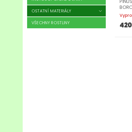
PINUS
BORO
OSTATNÍ MATERIÁLY
Vypr
VŠECHNY ROSTLINY
420