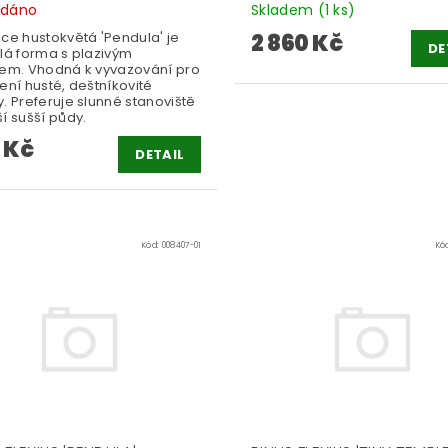
odáno
Skladem
(1 ks)
ce hustokvětá 'Pendula' je
2 860 Kč
DE
slá forma s plazivým
tem. Vhodná k vyvazování pro
ení husté, deštníkovité
. Preferuje slunné stanoviště
í sušší půdy.
 Kč
DETAIL
Kód:
008407-01
Kó