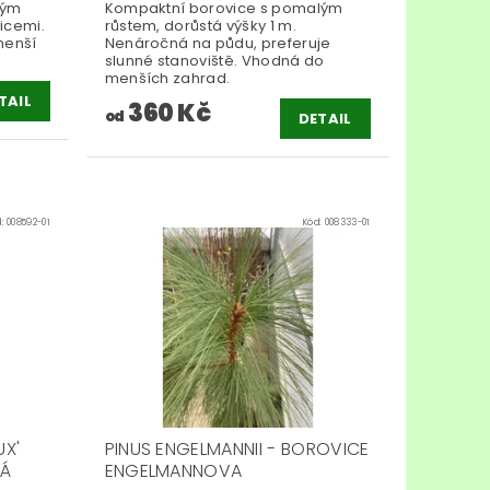
tým
Kompaktní borovice s pomalým
icemi.
růstem, dorůstá výšky 1 m.
menší
Nenáročná na půdu, preferuje
slunné stanoviště. Vhodná do
menších zahrad.
TAIL
360 Kč
od
DETAIL
d:
008592-01
Kód:
008333-01
UX'
PINUS ENGELMANNII - BOROVICE
NÁ
ENGELMANNOVA