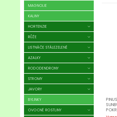
MAGNOLIE
KALINY
HORTENZIE
RŮŽE
LISTNÁČE STÁLEZELENÉ
AZALKY
RODODENDRONY
STROMY
JAVORY
PINU
BYLINKY
SUNB
POK
OVOCNÉ ROSTLINY
Vypr