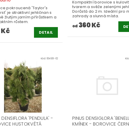
Kompaktní borovice s kulovi
tvarem a svěže zelenými jehl
ice pokroucená 'Taylor's
Dorůstá do 2 m. Ideální pro 
st' je atraktivní jehličnan s
zahrady a slunná místa.
ně žlutým jarním přírůstkem a
ktním růstem.
360 Kč
od
DE
 Kč
DETAIL
Kód:
004901-02
Kó
 DENSIFLORA 'PENDULA' -
PINUS DENSIGLORA 'BENEL
VICE HUSTOKVĚTÁ
KMÍNEK - BOROVICE ČER