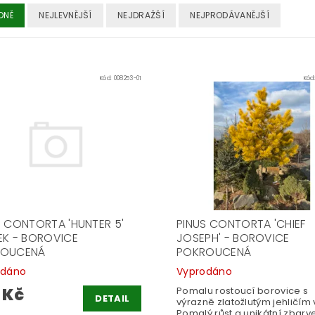
DNĚ
NEJLEVNĚJŠÍ
NEJDRAŽŠÍ
NEJPRODÁVANĚJŠÍ
Kód:
008253-01
Kód
S CONTORTA 'HUNTER 5'
PINUS CONTORTA 'CHIEF
EK - BOROVICE
JOSEPH' - BOROVICE
ROUCENÁ
POKROUCENÁ
odáno
Vyprodáno
 Kč
Pomalu rostoucí borovice s
DETAIL
výrazně zlatožlutým jehličím 
Pomalý růst a unikátní zbarve