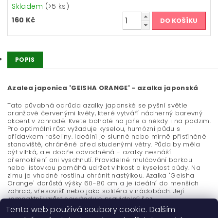
Skladem
(>5 ks)
160 Kč
POPIS
Azalea japonica 'GEISHA ORANGE' - azalka japonská
Tato půvabná odrůda azalky japonské se pyšní světle
oranžově červenými květy, které vytváří nádherný barevný
akcent v zahradě. Kvete bohatě na jaře a někdy i na podzim.
Pro optimální růst vyžaduje kyselou, humózní půdu s
přídavkem rašeliny. Ideální je slunné nebo mírně přistíněné
stanoviště, chráněné před studenými větry. Půda by měla
být vlhká, ale dobře odvodněná - azalky nesnáší
přemokření ani vyschnutí. Pravidelné mulčování borkou
nebo listovkou pomáhá udržet vlhkost a kyselost půdy. Na
zimu je vhodné rostlinu chránit nastýlkou. Azalka 'Geisha
Orange' dorůstá výšky 60-80 cm a je ideální do menších
zahrad, vřesovišť nebo jako solitéra v nádobách. Její
kompaktní vzrůst nevyžaduje pravidelný řez.
Tento web používá soubory cookie. Dalším