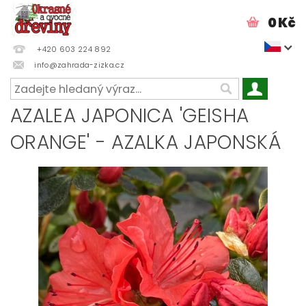
0 Kč
+420 603 224 892
info@zahrada-zizka.cz
AZALEA JAPONICA 'GEISHA
ORANGE' - AZALKA JAPONSKÁ