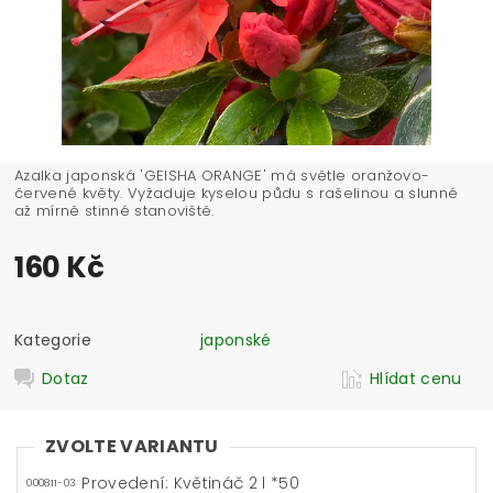
Azalka japonská 'GEISHA ORANGE' má světle oranžovo-
červené květy. Vyžaduje kyselou půdu s rašelinou a slunné
až mírně stinné stanoviště.
160 Kč
Kategorie
japonské
Dotaz
Hlídat cenu
ZVOLTE VARIANTU
Provedení: Květináč 2 l *50
000811-03