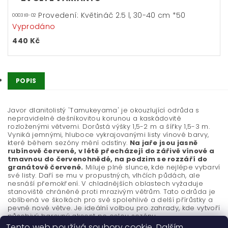
Provedení: Květináč 2.5 l, 30-40 cm *50
000318-02
Vyprodáno
440 Kč
POPIS
Javor dlanitolistý 'Tamukeyama' je okouzlující odrůda s
nepravidelně dešníkovitou korunou a kaskádovitě
rozloženými větvemi. Dorůstá výšky 1,5-2 m a šířky 1,5-3 m.
Vyniká jemnými, hluboce vykrajovanými listy vínové barvy,
které během sezóny mění odstíny.
Na jaře jsou jasně
rubínově červené, v létě přecházejí do zářivě vínové a
tmavnou do červenohnědé, na podzim se rozzáří do
granátově červené.
Miluje plné slunce, kde nejlépe vybarví
své listy. Daří se mu v propustných, vlhčích půdách, ale
nesnáší přemokření. V chladnějších oblastech vyžaduje
stanoviště chráněné proti mrazivým větrům. Tato odrůda je
oblíbená ve školkách pro své spolehlivé a delší přírůstky a
pevné nové větve. Je ideální volbou pro zahrady, kde vytvoří
působivý barevný akcent po celou sezónu.
Tento web používá soubory cookie. Dalším